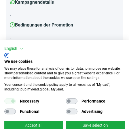
Kampagnendetails
-
Bedingungen der Promotion
-
English
Attribute
We use cookies
We may place these for analysis of our visitor data, to improve our website,
||Geräte||
show personalised content and to give you a great website experience. For
more information about the cookies we use open the settings.
Mobile Geräte
Desktop
Tablet
Your consent and the cookie policy apply to all websites of "Mylead",
including: pub.mylead.global, MyLead.
Traffic-Typ
EPC
Necessary
Performance
Incentivierter Traffic
k.A.
Functional
Advertising
CR
Deeplink
Accept all
Save selection
k.A.
×
Nein