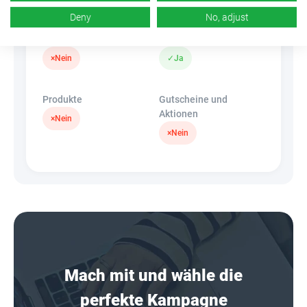
Deny
No, adjust
Banner
HideLink
×
Nein
✓
Ja
Produkte
Gutscheine und
Aktionen
×
Nein
×
Nein
Mach mit und wähle die
perfekte Kampagne