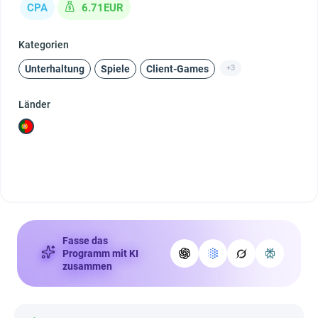
CPA
6.71EUR
Kategorien
Unterhaltung
Spiele
Client-Games
+3
Länder
Fasse das
Programm mit KI
zusammen