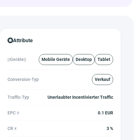
Attribute
||Geräte||
Mobile Geräte
Desktop
Tablet
Conversion-Typ
Verkauf
Traffic-Typ
Unerlaubter Incentivierter Traffic
EPC
0.1 EUR
CR
3 %