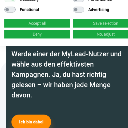
Functional
Advertising
Mach mit und wähle die
Accept all
Save selection
perfekte Kampagne
Deny
No, adjust
Werde einer der MyLead-Nutzer und
wähle aus den effektivsten
Kampagnen. Ja, du hast richtig
gelesen – wir haben jede Menge
davon.
Ich bin dabei