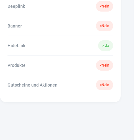
Deeplink
×
Nein
Banner
×
Nein
HideLink
✓
Ja
Produkte
×
Nein
Gutscheine und Aktionen
×
Nein