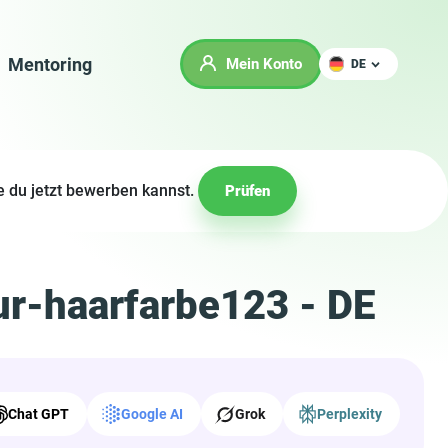
Mentoring
Mein Konto
DE
e du jetzt bewerben kannst.
Prüfen
ur-haarfarbe123 - DE
Chat GPT
Google AI
Grok
Perplexity