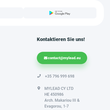
Kontaktieren Sie uns!
contact@mylead.eu
+35 796 999 698
MYLEAD CY LTD
HE 450986
Arch. Makariou III &
Evagorou, 1-7