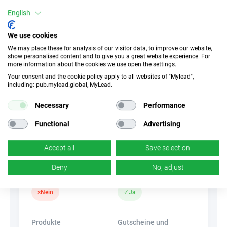
Mobile Geräte
Desktop
Tablet
English
We use cookies
Conversion-Typ
We may place these for analysis of our visitor data, to improve our website,
Verkauf
Call-Center-Kontakt
show personalised content and to give you a great website experience. For
more information about the cookies we use open the settings.
Your consent and the cookie policy apply to all websites of "Mylead",
Traffic-Typ
EPC
including: pub.mylead.global, MyLead.
Unerlaubter
k.A.
Necessary
Performance
Incentivierter Traffic
Functional
Advertising
CR
Deeplink
k.A.
×
Nein
Accept all
Save selection
Deny
No, adjust
Banner
HideLink
×
Nein
✓
Ja
Produkte
Gutscheine und