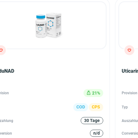
duNAD
Uticari
21%
vision
Provision
COD
CPS
Typ
30 Tage
zahlung
Auszahlu
n/d
version
Conversi