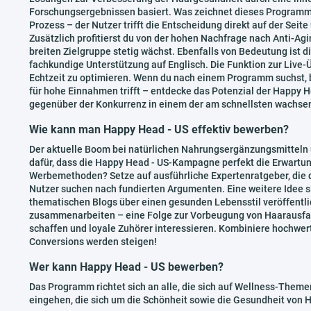
Forschungsergebnissen basiert. Was zeichnet dieses Programm 
Prozess – der Nutzer trifft die Entscheidung direkt auf der Seit
Zusätzlich profitierst du von der hohen Nachfrage nach Anti-Agi
breiten Zielgruppe stetig wächst. Ebenfalls von Bedeutung ist 
fachkundige Unterstützung auf Englisch. Die Funktion zur Live
Echtzeit zu optimieren. Wenn du nach einem Programm suchst, b
für hohe Einnahmen trifft – entdecke das Potenzial der Happy 
gegenüber der Konkurrenz in einem der am schnellsten wachs
Wie kann man Happy Head - US effektiv bewerben?
Der aktuelle Boom bei natürlichen Nahrungsergänzungsmitteln
dafür, dass die Happy Head - US-Kampagne perfekt die Erwartun
Werbemethoden? Setze auf ausführliche Expertenratgeber, die d
Nutzer suchen nach fundierten Argumenten. Eine weitere Idee si
thematischen Blogs über einen gesunden Lebensstil veröffentl
zusammenarbeiten – eine Folge zur Vorbeugung von Haarausfall
schaffen und loyale Zuhörer interessieren. Kombiniere hochwer
Conversions werden steigen!
Wer kann Happy Head - US bewerben?
Das Programm richtet sich an alle, die sich auf Wellness-Theme
eingehen, die sich um die Schönheit sowie die Gesundheit von