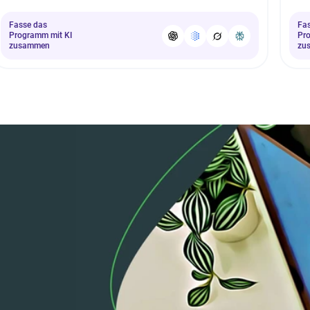
Fasse das
Fa
Programm mit KI
Pr
zusammen
zu