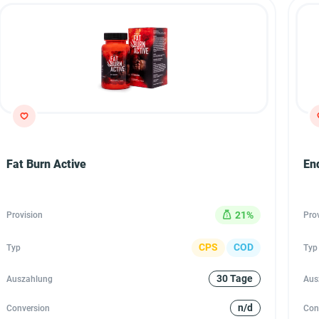
Fat Burn Active
En
21%
Provision
Pro
CPS
COD
Typ
Typ
30 Tage
Auszahlung
Aus
n/d
Conversion
Con