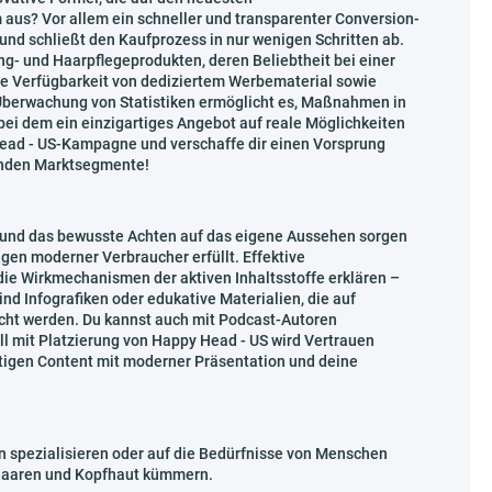
aus? Vor allem ein schneller und transparenter Conversion-
e und schließt den Kaufprozess in nur wenigen Schritten ab.
ng- und Haarpflegeprodukten, deren Beliebtheit bei einer
die Verfügbarkeit von dediziertem Werbematerial sowie
-Überwachung von Statistiken ermöglicht es, Maßnahmen in
ei dem ein einzigartiges Angebot auf reale Möglichkeiten
Head - US-Kampagne und verschaffe dir einen Vorsprung
enden Marktsegmente!
 und das bewusste Achten auf das eigene Aussehen sorgen
gen moderner Verbraucher erfüllt. Effektive
ie Wirkmechanismen der aktiven Inhaltsstoffe erklären –
nd Infografiken oder edukative Materialien, die auf
icht werden. Du kannst auch mit Podcast-Autoren
 mit Platzierung von Happy Head - US wird Vertrauen
tigen Content mit moderner Präsentation und deine
n spezialisieren oder auf die Bedürfnisse von Menschen
 Haaren und Kopfhaut kümmern.