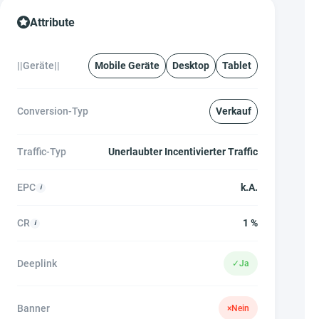
Attribute
||Geräte||
Mobile Geräte
Desktop
Tablet
Conversion-Typ
Verkauf
Traffic-Typ
Unerlaubter Incentivierter Traffic
EPC
k.A.
CR
1 %
Deeplink
✓
Ja
Banner
×
Nein