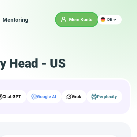
Mentoring
Mein Konto
DE
y Head - US
Chat GPT
Google AI
Grok
Perplexity