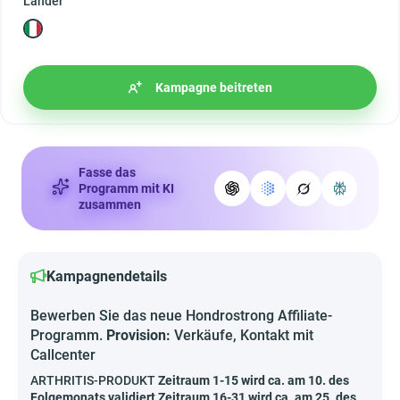
Länder
Kampagne beitreten
Fasse das
Programm mit KI
zusammen
Kampagnendetails
Bewerben Sie das neue Hondrostrong Affiliate-
Programm.
Provision:
Verkäufe, Kontakt mit
Callcenter
ARTHRITIS-PRODUKT
Zeitraum 1-15 wird ca. am 10. des
Folgemonats validiert Zeitraum 16-31 wird ca. am 25. des