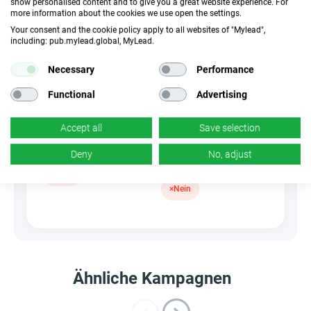
show personalised content and to give you a great website experience. For
more information about the cookies we use open the settings.
Your consent and the cookie policy apply to all websites of "Mylead",
CR
Deeplink
including: pub.mylead.global, MyLead.
k.A.
×
Nein
Necessary
Performance
Banner
HideLink
Functional
Advertising
×
Nein
✓
Ja
Accept all
Save selection
Deny
No, adjust
Produkte
Gutscheine und
Aktionen
×
Nein
×
Nein
Ähnliche Kampagnen