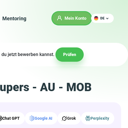
Mentoring
Mein Konto
DE
 du jetzt bewerben kannst.
Prüfen
kupers - AU - MOB
Chat GPT
Google AI
Grok
Perplexity