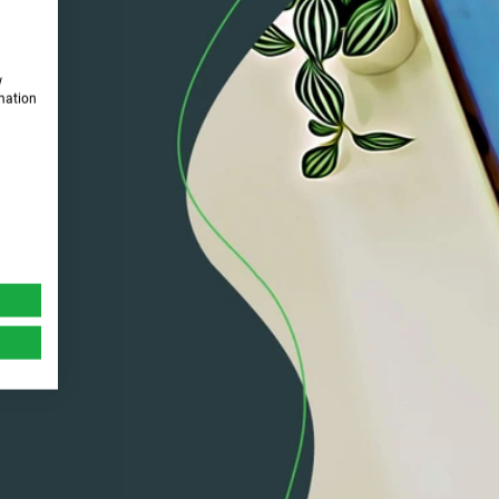
w
rmation