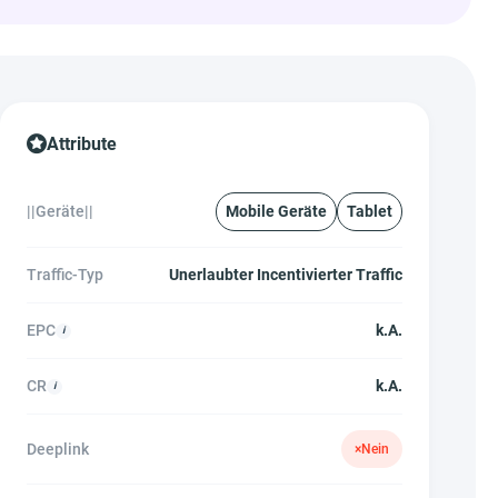
Attribute
||Geräte||
Mobile Geräte
Tablet
Traffic-Typ
Unerlaubter Incentivierter Traffic
EPC
k.A.
CR
k.A.
Deeplink
×
Nein