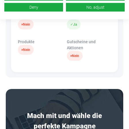
Deny
No, adjust
Banner
HideLink
×
Nein
✓
Ja
Produkte
Gutscheine und
Aktionen
×
Nein
×
Nein
Mach mit und wähle die
perfekte Kampagne