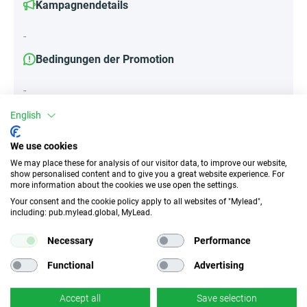
Kampagnendetails
-
Bedingungen der Promotion
-
English
Attribute
We use cookies
We may place these for analysis of our visitor data, to improve our website,
||Geräte||
show personalised content and to give you a great website experience. For
more information about the cookies we use open the settings.
Mobile Geräte
Desktop
Tablet
Your consent and the cookie policy apply to all websites of "Mylead",
including: pub.mylead.global, MyLead.
Traffic-Typ
EPC
Necessary
Performance
Incentivierter Traffic
753.98 EUR
Functional
Advertising
CR
Deeplink
Accept all
Save selection
k.A.
✓
Ja