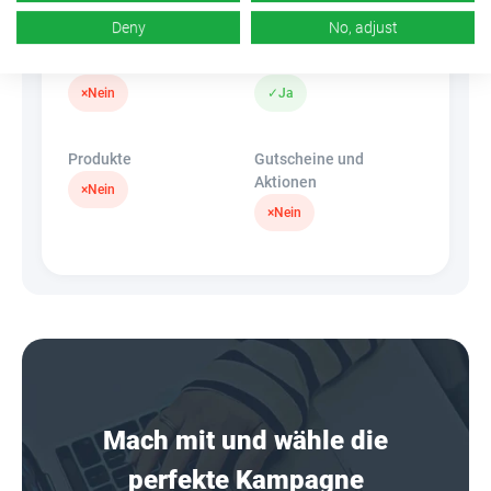
Deny
No, adjust
Banner
HideLink
×
Nein
✓
Ja
Produkte
Gutscheine und
Aktionen
×
Nein
×
Nein
Mach mit und wähle die
perfekte Kampagne