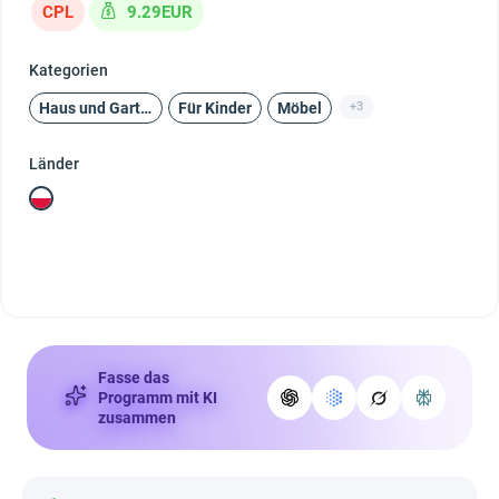
CPL
9.29EUR
Kategorien
Haus und Garten
Für Kinder
Möbel
+3
Länder
Fasse das
Programm mit KI
zusammen