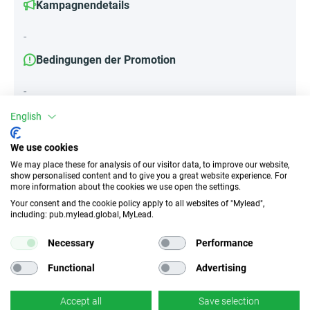
Kampagnendetails
-
Bedingungen der Promotion
-
English
Attribute
We use cookies
We may place these for analysis of our visitor data, to improve our website,
||Geräte||
show personalised content and to give you a great website experience. For
more information about the cookies we use open the settings.
Mobile Geräte
Desktop
Tablet
Your consent and the cookie policy apply to all websites of "Mylead",
including: pub.mylead.global, MyLead.
Traffic-Typ
EPC
Necessary
Performance
Incentivierter Traffic
k.A.
Functional
Advertising
CR
Deeplink
Accept all
Save selection
k.A.
×
Nein