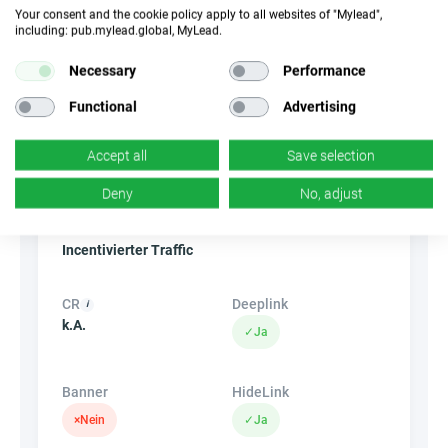
Your consent and the cookie policy apply to all websites of "Mylead",
||Geräte||
including: pub.mylead.global, MyLead.
Mobile Geräte
Desktop
Tablet
Necessary
Performance
Functional
Advertising
Conversion-Typ
Verkauf
Accept all
Save selection
Deny
No, adjust
Traffic-Typ
EPC
Unerlaubter
k.A.
Incentivierter Traffic
CR
Deeplink
k.A.
✓
Ja
Banner
HideLink
×
Nein
✓
Ja