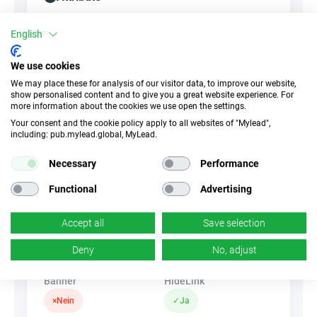
||Geräte||
English
Mobile Geräte
Desktop
Tablet
We use cookies
We may place these for analysis of our visitor data, to improve our website,
Conversion-Typ
show personalised content and to give you a great website experience. For
more information about the cookies we use open the settings.
Verkauf
Your consent and the cookie policy apply to all websites of "Mylead",
including: pub.mylead.global, MyLead.
Traffic-Typ
EPC
Necessary
Performance
Unerlaubter
k.A.
Incentivierter Traffic
Functional
Advertising
CR
Deeplink
Accept all
Save selection
k.A.
✓
Ja
Deny
No, adjust
Banner
HideLink
×
Nein
✓
Ja