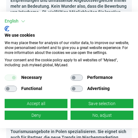
Empfehlungen und umfassende Angebotsvergleiche immer
mehr an Bedeutung. Kein Wunder also, dass die Bewerbung
von Interhome - PL vielfältige Möglichkeiten für kreative
Online-Aktivitäten eröffnet! Besonders erfolgreich sind
English
Ratgeber wie „Wie wählt man das perfekte Ferienhaus für
einen Familienausflug?“ auf thematischen Reiseblogs oder
We use cookies
als visuelle Guides auf Inspirationsplattformen. Ebenso
wirkungsvoll sind Ranking-Listen – Top 10
We may place these for analysis of our visitor data, to improve our website,
außergewöhnliche Unterkünfte für ein Wochenende,
show personalised content and to give you a great website experience. For
more information about the cookies we use open the settings.
insbesondere in Verbindung mit interaktiven Karten oder
Reiseberichten. Es lohnt sich auch, eine Podcast-Reihe mit
Your consent and the cookie policy apply to all websites of "Mylead",
Interviews über Urlaubstrends oder Herausforderungen
including: pub.mylead.global, MyLead.
beim Reisen mit Kindern zu produzieren; solche Inhalte
schaffen Vertrauen und erhöhen die Zahl der Buchungen
Necessary
Performance
durch Empfehlungen. Greifen Sie zu ungewöhnlichen
Formaten und überzeugen Sie neue Kunden davon, dass der
Functional
Advertising
perfekte Urlaub genau im Angebot von Interhome - PL auf
sie wartet!
Accept all
Save selection
Wer kann Interhome - PL bewerben?
Deny
No, adjust
Diese Kampagne ist ideal geeignet für Creator, die sich auf
Inhalte rund um Reisen, Familie oder lokale
Tourismusangebote in Polen spezialisieren. Sie eignet sich
auch für Partner, die neue Trends im Nischenmarketing