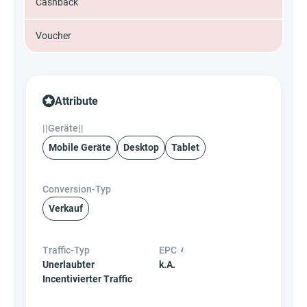
Cashback
Voucher
Attribute
||Geräte||
Mobile Geräte
Desktop
Tablet
Conversion-Typ
Verkauf
Traffic-Typ
EPC
Unerlaubter
k.A.
Incentivierter Traffic