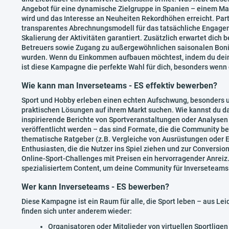
Angebot für eine dynamische Zielgruppe in Spanien – einem Ma
wird und das Interesse an Neuheiten Rekordhöhen erreicht. Part
transparentes Abrechnungsmodell für das tatsächliche Engagem
Skalierung der Aktivitäten garantiert. Zusätzlich erwartet dich 
Betreuers sowie Zugang zu außergewöhnlichen saisonalen Boni, 
wurden. Wenn du Einkommen aufbauen möchtest, indem du deine
ist diese Kampagne die perfekte Wahl für dich, besonders wenn 
Wie kann man Inverseteams - ES effektiv bewerben?
Sport und Hobby erleben einen echten Aufschwung, besonders u
praktischen Lösungen auf ihrem Markt suchen. Wie kannst du d
inspirierende Berichte von Sportveranstaltungen oder Analysen
veröffentlicht werden – das sind Formate, die die Community be
thematische Ratgeber (z.B. Vergleiche von Ausrüstungen oder E
Enthusiasten, die die Nutzer ins Spiel ziehen und zur Conversion
Online-Sport-Challenges mit Preisen ein hervorragender Anreiz.
spezialisiertem Content, um deine Community für Inverseteams 
Wer kann Inverseteams - ES bewerben?
Diese Kampagne ist ein Raum für alle, die Sport leben – aus Lei
finden sich unter anderem wieder:
Organisatoren oder Mitglieder von virtuellen Sportlig