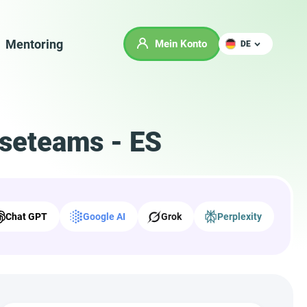
Mentoring
Mein Konto
DE
rseteams - ES
Chat GPT
Google AI
Grok
Perplexity