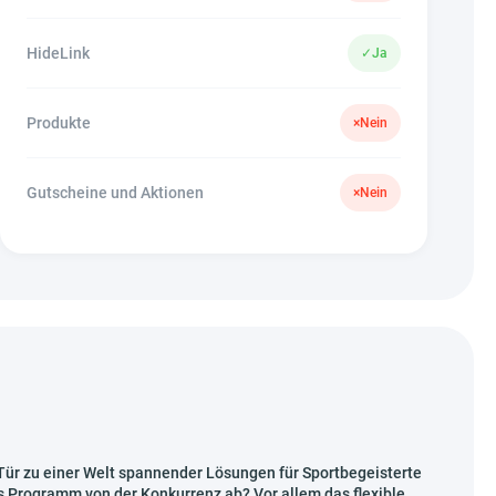
HideLink
✓
Ja
Produkte
×
Nein
Gutscheine und Aktionen
×
Nein
e Tür zu einer Welt spannender Lösungen für Sportbegeisterte
s Programm von der Konkurrenz ab? Vor allem das flexible