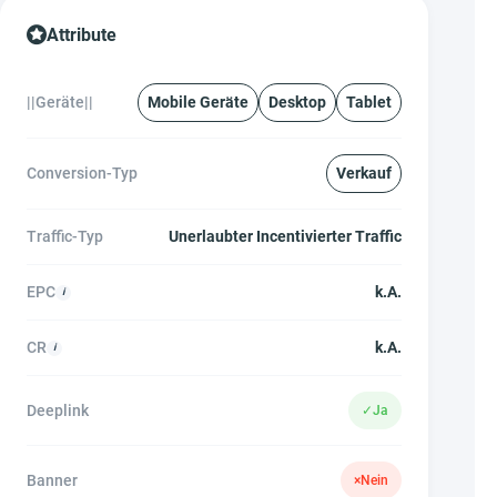
Attribute
||Geräte||
Mobile Geräte
Desktop
Tablet
Conversion-Typ
Verkauf
Traffic-Typ
Unerlaubter Incentivierter Traffic
EPC
k.A.
CR
k.A.
Deeplink
✓
Ja
Banner
×
Nein