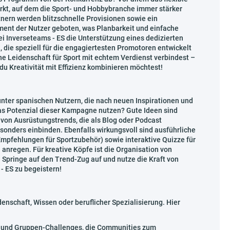
rkt, auf dem die Sport- und Hobbybranche immer stärker
nern werden blitzschnelle Provisionen sowie ein
ent der Nutzer geboten, was Planbarkeit und einfache
bei Inverseteams - ES die Unterstützung eines dedizierten
die speziell für die engagiertesten Promotoren entwickelt
 Leidenschaft für Sport mit echtem Verdienst verbindest –
du Kreativität mit Effizienz kombinieren möchtest!
nter spanischen Nutzern, die nach neuen Inspirationen und
as Potenzial dieser Kampagne nutzen? Gute Ideen sind
 von Ausrüstungstrends, die als Blog oder Podcast
sonders einbinden. Ebenfalls wirkungsvoll sind ausführliche
mpfehlungen für Sportzubehör) sowie interaktive Quizze für
 anregen. Für kreative Köpfe ist die Organisation von
 Springe auf den Trend-Zug auf und nutze die Kraft von
- ES zu begeistern!
denschaft, Wissen oder beruflicher Spezialisierung. Hier
en und Gruppen-Challenges, die Communities zum