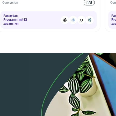
n/d
Conversion
Con
Fasse das
Fa
Programm mit KI
Pr
zusammen
zu