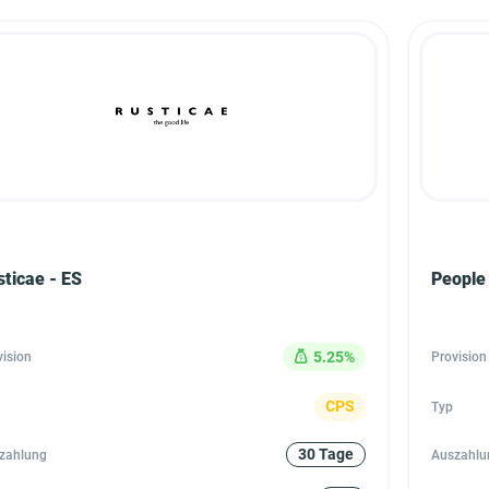
sticae - ES
People
5.25%
vision
Provision
CPS
Typ
30 Tage
zahlung
Auszahlu