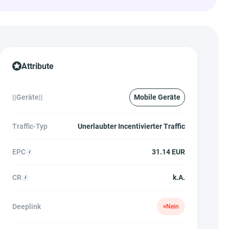
Attribute
||Geräte||
Mobile Geräte
Traffic-Typ
Unerlaubter Incentivierter Traffic
EPC
31.14 EUR
CR
k.A.
Deeplink
×
Nein