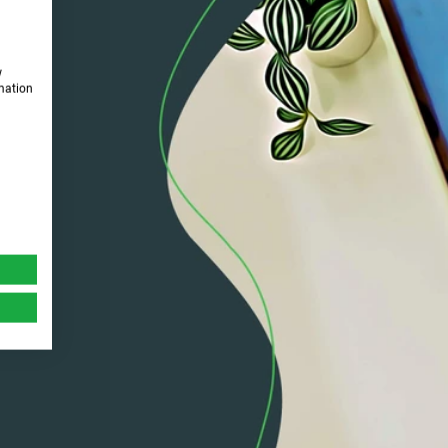
w
rmation