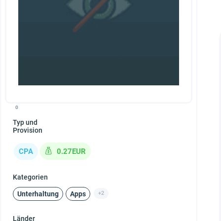
0
Typ und
Provision
CPA
0.27EUR
Kategorien
Unterhaltung
Apps
+2
Länder