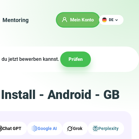
Mentoring
Mein Konto
DE
 du jetzt bewerben kannst.
Prüfen
Install - Android - GB
Chat GPT
Google AI
Grok
Perplexity