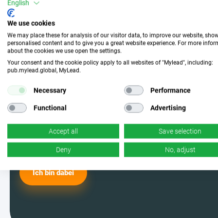
Mach mit und wähle die
English
perfekte Kampagne
We use cookies
We may place these for analysis of our visitor data, to improve our website, sho
personalised content and to give you a great website experience. For more info
about the cookies we use open the settings.
Werde einer der MyLead-Nutzer und
Your consent and the cookie policy apply to all websites of "Mylead", including:
pub.mylead.global, MyLead.
wähle aus den effektivsten
Kampagnen. Ja, du hast richtig
Necessary
Performance
gelesen – wir haben jede Menge
Functional
Advertising
davon.
Accept all
Save selection
Deny
No, adjust
Ich bin dabei