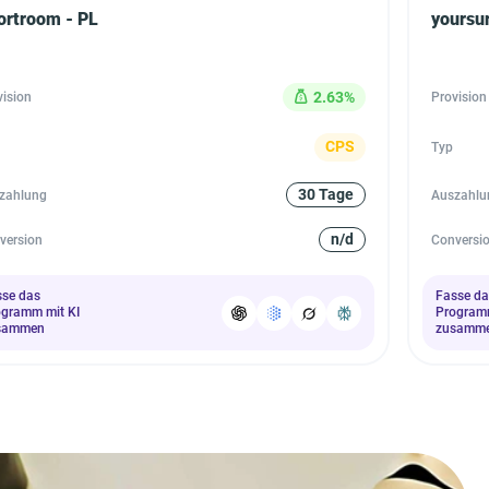
ortroom - PL
yoursur
2.63%
vision
Provision
CPS
Typ
30 Tage
zahlung
Auszahlu
n/d
version
Conversi
sse das
Fasse da
ogramm mit KI
Programm
sammen
zusamm