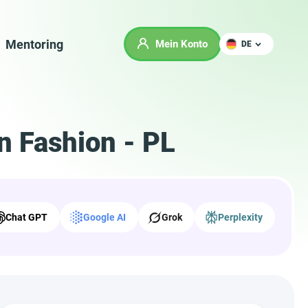
Mentoring
Mein Konto
DE
n Fashion - PL
Chat GPT
Google AI
Grok
Perplexity