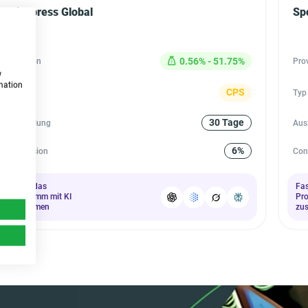
Aliexpress Global
Sp
0.56% - 51.75%
Provision
Pro
w
rmation
CPS
Typ
Typ
30 Tage
Auszahlung
Aus
6%
Conversion
Con
Fasse das
Fa
Programm mit KI
Pr
zusammen
zu