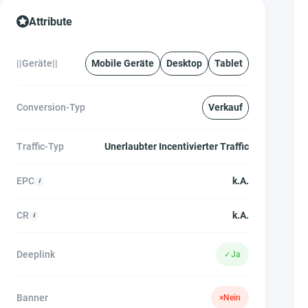
Attribute
||Geräte||
Mobile Geräte
Desktop
Tablet
Conversion-Typ
Verkauf
Traffic-Typ
Unerlaubter Incentivierter Traffic
EPC
k.A.
CR
k.A.
Deeplink
✓
Ja
Banner
×
Nein