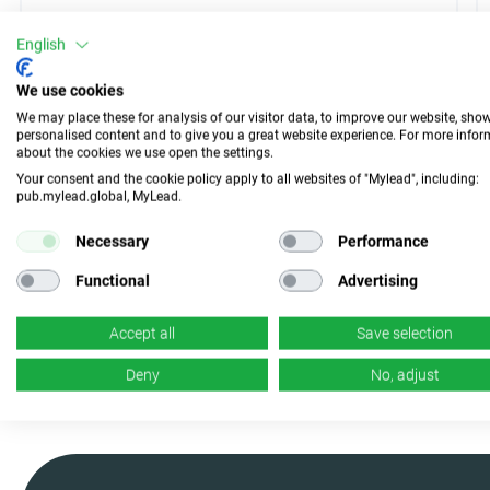
SHEIN
English
We use cookies
0.75% - 11.25%
Provision
We may place these for analysis of our visitor data, to improve our website, sho
personalised content and to give you a great website experience. For more info
CPS
Typ
about the cookies we use open the settings.
Your consent and the cookie policy apply to all websites of "Mylead", including:
30 Tage
Auszahlung
pub.mylead.global, MyLead.
6%
Necessary
Performance
Conversion
Functional
Advertising
Fasse das
Programm mit KI
zusammen
Accept all
Save selection
Deny
No, adjust