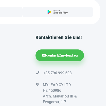
Kontaktieren Sie uns!
contact@mylead.eu
+35 796 999 698
MYLEAD CY LTD
HE 450986
Arch. Makariou III &
Evagorou, 1-7