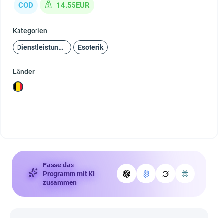
COD
14.55EUR
Kategorien
Dienstleistungen
Esoterik
Länder
Fasse das
Programm mit KI
zusammen