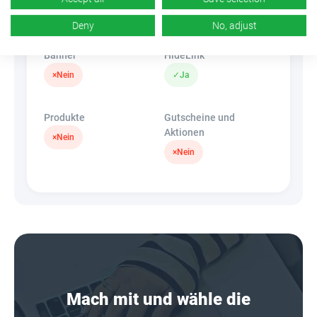
k.A.
×
Nein
Deny
No, adjust
Banner
HideLink
×
Nein
✓
Ja
Produkte
Gutscheine und
Aktionen
×
Nein
×
Nein
Mach mit und wähle die