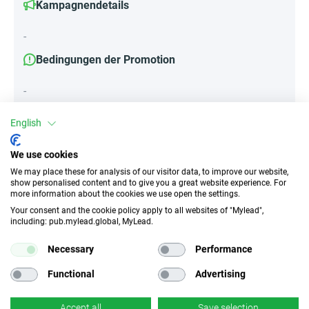
Kampagnendetails
-
Bedingungen der Promotion
-
English
Attribute
We use cookies
We may place these for analysis of our visitor data, to improve our website,
||Geräte||
show personalised content and to give you a great website experience. For
Mobile Geräte
Desktop
Tablet
more information about the cookies we use open the settings.
Your consent and the cookie policy apply to all websites of "Mylead",
including: pub.mylead.global, MyLead.
Traffic-Typ
EPC
Necessary
Performance
Unerlaubter
k.A.
Incentivierter Traffic
Functional
Advertising
CR
Deeplink
Accept all
Save selection