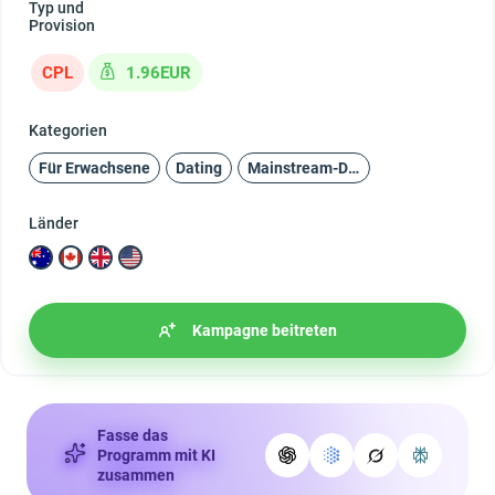
Typ und
Provision
CPL
1.96EUR
Kategorien
Für Erwachsene
Dating
Mainstream-Dating
Länder
Kampagne beitreten
Fasse das
Programm mit KI
zusammen