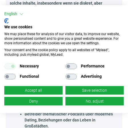
solche Inhalte, insbesondere wenn sie diskret, aber
suggestiv gehalten sind, bauen auf natürliche Weise
English
Interesse und Vertrauen auf. Eine weitere Idee sind
grafische Case Studies, die zum Beispiel auf eigenen
thematischen Webseiten veröffentlicht werden und reale
We use cookies
Erfolgsgeschichten von Nutzern zeigen. Durchbreche die
We may place these for analysis of our visitor data, to improve our website,
Routine, investiere in kreativen Content und erreiche User,
show personalised content and to give you a great website experience. For
die einen unkonventionellen Ansatz in der Promotion
more information about the cookies we use open the settings.
schätzen!
Your consent and the cookie policy apply to all websites of "Mylead",
including: pub.mylead.global, MyLead.
Wer kann Jucydate - US, UK, AU, CA bewerben?
Dieses Programm öffnet vor allem kreativen Online-
Necessary
Performance
Schaffenden die Tür, die es verstehen, eine engagierte
Community rund um die Themen Beziehungen,
Functional
Advertising
Unterhaltung oder Freiheit im Netz aufzubauen.
Autoren thematischer Newsletter über
Accept all
Save selection
Beziehungen, Psychologie oder Single-Aktivitäten
Deny
No, adjust
– sie können das Angebot effektiv in dedizierte
Nachrichten einbinden.
Betreiber thematischer Podcasts über modernes
Dating, Beziehungen oder das Leben in
Großstädten.