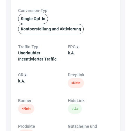
Conversion-Typ
Single Opt-In
Kontoerstellung und Aktivierung
Traffic-Typ
EPC
Unerlaubter
k.A.
Incentivierter Traffic
CR
Deeplink
k.A.
×
Nein
Banner
HideLink
×
Nein
✓
Ja
Produkte
Gutscheine und