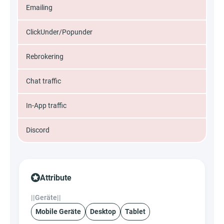
Emailing
ClickUnder/Popunder
Rebrokering
Chat traffic
In-App traffic
Discord
Attribute
||Geräte||
Mobile Geräte
Desktop
Tablet