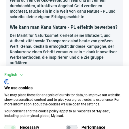
Wenn du Teil der Öko-Revolution sein und mit einem
durchdachten, attraktiven Angebot Geld verdienen
möchtest, tauche ein in die Welt von Kanu Nature - PL und
schreibe deine eigene Erfolgsgeschichte!
Wie kann man Kanu Nature - PL effektiv bewerben?
Der Markt für Naturkosmetik erlebt seine Blütezeit, und
Authentizität sowie Transparenz sind heute von großem
Wert. Genau deshalb ermöglicht dir diese Kampagne, der
Konkurrenz einen Schritt voraus zu sein – dank innovativer
Werbemethoden, die inspirieren und die Zielgruppe
aufklären.
Erstelle ansprechende Pflege-Guides (in Form von
English
Artikeln oder Webinaren), die Produkttests
präsentieren und die Ergebnisse ihrer Anwendung
We use cookies
in der täglichen Routine zeigen.
We may place these for analysis of our visitor data, to improve our website,
Baue Communities in thematischen Apps und
show personalised content and to give you a great website experience. For
Gruppen rund um natürliche Schönheit und den
more information about the cookies we use open the settings.
Öko-Lifestyle auf – das sind Orte, an denen
Your consent and the cookie policy apply to all websites of "Mylead",
persönliche Empfehlungen am stärksten wirken.
including: pub.mylead.global, MyLead.
Veröffentliche eigene Infografiken, die
Inhaltsstoffe, Wirkmechanismen der Produkte oder
Necessary
Performance