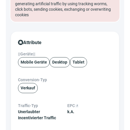
generating artificial traffic by using tracking worms,
click bots, sending cookies, exchanging or overwriting
cookies
Attribute
||Geräte||
Mobile Geräte
Desktop
Tablet
Conversion-Typ
Verkauf
Traffic-Typ
EPC
Unerlaubter
k.A.
Incentivierter Traffic