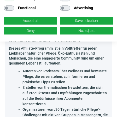
Vorher-Nachher-Vergleiche präsentieren – visuelle
Functional
Advertising
Effekte sprechen besonders Anhänger eines
gesunden Lebensstils an.
Accept all
Save selection
Erfülle die Erwartungen moderner Konsumenten –
inspiriere sie, gemeinsam mit Kanu Nature - PL natürliche
Deny
No, adjust
Kosmetik zu entdecken!
Wer kann Kanu Nature - PL bewerben?
Dieses Affiliate-Programm ist ein Volltreffer für jeden
Liebhaber natürlicher Pflege, Öko-Enthusiasten und
Menschen, die eine engagierte Community rund um einen
gesunden Lebensstil aufbauen.
Autoren von Podcasts über Wellness und bewusste
Pflege, die es verstehen, zu informieren und
praktische Tipps zu teilen.
Ersteller von thematischen Newslettern, die sich
auf Produkttests und Empfehlungen zugeschnitten
auf die Bedürfnisse ihrer Abonnenten
konzentrieren.
Organisatoren von „30 Tage natürliche Pflege“-
Challenges mit aktiven Gruppen in Messengern, die