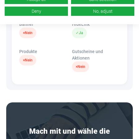
k.A.
×
Nein
Deny
No, adjust
Banner
HideLink
×
Nein
✓
Ja
Produkte
Gutscheine und
Aktionen
×
Nein
×
Nein
Mach mit und wähle die