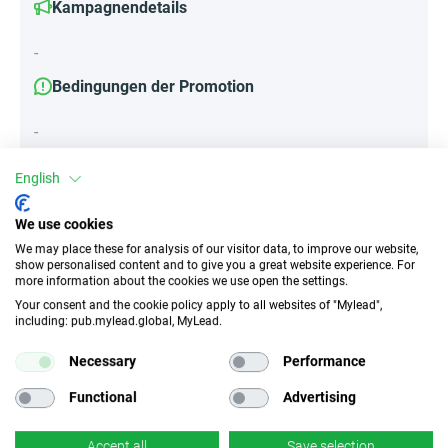
Kampagnendetails
-
Bedingungen der Promotion
-
English
Attribute
We use cookies
We may place these for analysis of our visitor data, to improve our website,
||Geräte||
show personalised content and to give you a great website experience. For
Mobile Geräte
Desktop
Tablet
more information about the cookies we use open the settings.
Your consent and the cookie policy apply to all websites of "Mylead",
including: pub.mylead.global, MyLead.
Traffic-Typ
EPC
Necessary
Performance
Unerlaubter
k.A.
Incentivierter Traffic
Functional
Advertising
CR
Deeplink
Accept all
Save selection