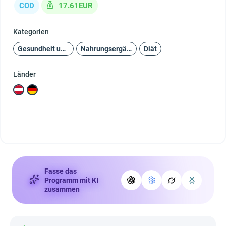
COD
17.61EUR
Kategorien
Gesundheit und Schönheit
Nahrungsergänzungsmittel
Diät
Länder
Fasse das
Programm mit KI
zusammen