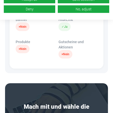
k.A.
×
Nein
Deny
No, adjust
Banner
HideLink
×
Nein
✓
Ja
Produkte
Gutscheine und
Aktionen
×
Nein
×
Nein
Mach mit und wähle die