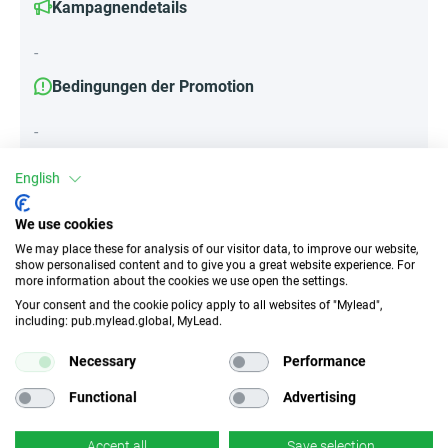
Kampagnendetails
-
Bedingungen der Promotion
-
English
Attribute
We use cookies
We may place these for analysis of our visitor data, to improve our website,
||Geräte||
show personalised content and to give you a great website experience. For
Mobile Geräte
Desktop
Tablet
more information about the cookies we use open the settings.
Your consent and the cookie policy apply to all websites of "Mylead",
including: pub.mylead.global, MyLead.
Traffic-Typ
EPC
Necessary
Performance
Unerlaubter
k.A.
Incentivierter Traffic
Functional
Advertising
CR
Deeplink
Accept all
Save selection