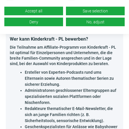
Zuhause und Auto. Ebenso wirkungsvoll sind praktische
Rankings wie „Top-Accessoires 2024“ und authentische
Accept all
Save selection
Elterngeschichten, die Vertrauen in die vorgestellten
Lösungen schaffen. Zeige, wie Kinderkraft - PL das
Deny
No, adjust
Familienleben wirklich verändert, und maximiere deine
Provisionen durch bewusste und kreative Kommunikation.
Wer kann Kinderkraft - PL bewerben?
Die Teilnahme am Affiliate-Programm von Kinderkraft - PL
ist optimal für Einzelpersonen und Unternehmen, die die
breite Familien-Community ansprechen und in der Lage
sind, bei der Auswahl von Kinderprodukten zu beraten.
Ersteller von Experten-Podcasts rund ums
Elternsein sowie Autoren thematischer Serien zu
sicherer Erziehung.
Administratoren geschlossener Elterngruppen auf
spezialisierten sozialen Plattformen oder
Nischenforen.
Redakteure thematischer E-Mail-Newsletter, die
sich an junge Familien richten (z. B.
Sicherheitstools, sensorische Entwicklung).
Geschenkspezialisten für Anlässe wie Babyshower