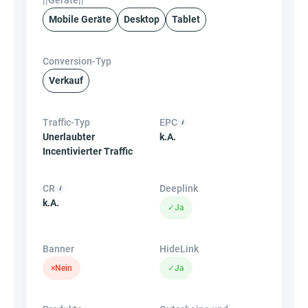
||Geräte||
Mobile Geräte
Desktop
Tablet
Conversion-Typ
Verkauf
Traffic-Typ
EPC
Unerlaubter
k.A.
Incentivierter Traffic
CR
Deeplink
k.A.
✓
Ja
Banner
HideLink
×
Nein
✓
Ja