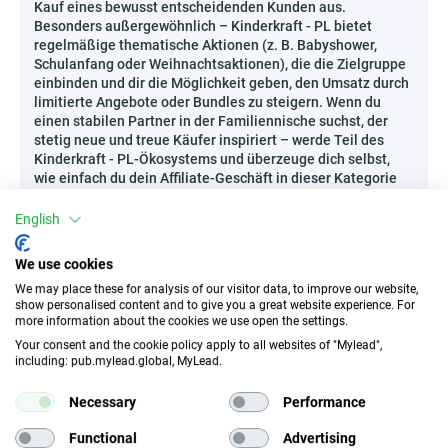
Kauf eines bewusst entscheidenden Kunden aus.
Besonders außergewöhnlich – Kinderkraft - PL bietet
regelmäßige thematische Aktionen (z. B. Babyshower,
Schulanfang oder Weihnachtsaktionen), die die Zielgruppe
einbinden und dir die Möglichkeit geben, den Umsatz durch
limitierte Angebote oder Bundles zu steigern. Wenn du
einen stabilen Partner in der Familiennische suchst, der
stetig neue und treue Käufer inspiriert – werde Teil des
Kinderkraft - PL-Ökosystems und überzeuge dich selbst,
wie einfach du dein Affiliate-Geschäft in dieser Kategorie
ausbauen kannst!
English
Wie kann man Kinderkraft - PL effektiv bewerben?
In Zeiten eines wachsenden Interesses an Produkten, die
We use cookies
die Entwicklung des Kindes fördern, sowie an funktionalen
We may place these for analysis of our visitor data, to improve our website,
Alltagslösungen für Eltern, ist die Bewerbung von
show personalised content and to give you a great website experience. For
Kinderkraft - PL eine echte Chance, sich als Experte zu
more information about the cookies we use open the settings.
positionieren und eine loyale Zielgruppe aufzubauen.
Your consent and the cookie policy apply to all websites of "Mylead",
Besonders wirksam sind hier dynamische
including: pub.mylead.global, MyLead.
Videopräsentationen auf TikTok oder Instagram, die
Praxistests von Kinderwagen oder Gadgets zeigen,
Necessary
Performance
Empfehlungen in dedizierten Eltern-Newslettern sowie
edukative Webinare zur Auswahl sicherer Produkte für
Functional
Advertising