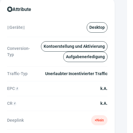
Attribute
||Geräte||
Desktop
Kontoerstellung und Aktivierung
Conversion-
Typ
Aufgabenerledigung
Traffic-Typ
Unerlaubter Incentivierter Traffic
EPC
k.A.
CR
k.A.
Deeplink
×
Nein