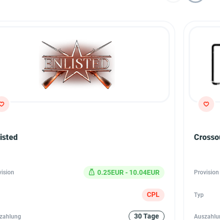
isted
Crossou
0.25EUR - 10.04EUR
vision
Provision
CPL
Typ
30 Tage
zahlung
Auszahlu