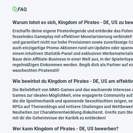
FAQ
Warum lohnt es sich, Kingdom of Pirates - DE, US zu b
Erschaffe deine eigene Piratenlegende und entdecke das Pote
fesselndes Gameplay mit effektiver Monetarisierung verbindet! K
und garantiert nicht nur hohe Provisionen sowie zuverlässige Co
auch einzigartige Promo-Aktionen rund um Updates oder spanne
einem intuitiven Statistik-Panel und exklusiven Werbematerialie
Baue dein Affiliate-Business in einer Welt aus, in der Spielerlo
regelmäßigen Einkommen werden. Begib dich als Partner auf ei
waschechten Piratenstil!
Wie bewirbst du Kingdom of Pirates - DE, US am effekti
Die Beliebtheit von MMO-Games und das wachsende Interesse a
Games zur idealen Möglichkeit, eine engagierte Community auf
die die Spielmechanik und spannende Seeschlachten zeigen, ve
RPGs auf Themenblogs und initiiere Challenges und Wettbewerb
Neuheiten zur Charakterentwicklung diskutierst. Greife zum St
mit dir die Geheimnisse der Karibik zu entdecken!
Wer kann Kingdom of Pirates - DE, US bewerben?