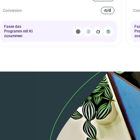
n/d
Conversion
Con
Fasse das
Fa
Programm mit KI
Pr
zusammen
zu