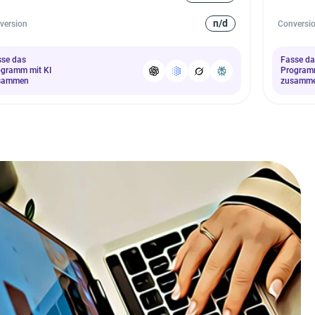
n/d
version
Conversi
sse das
Fasse da
ogramm mit KI
Programm
sammen
zusamm