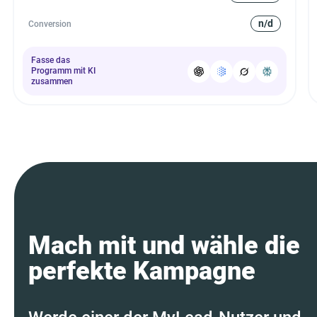
n/d
Conversion
Fasse das
Programm mit KI
zusammen
Mach mit und wähle die
perfekte Kampagne