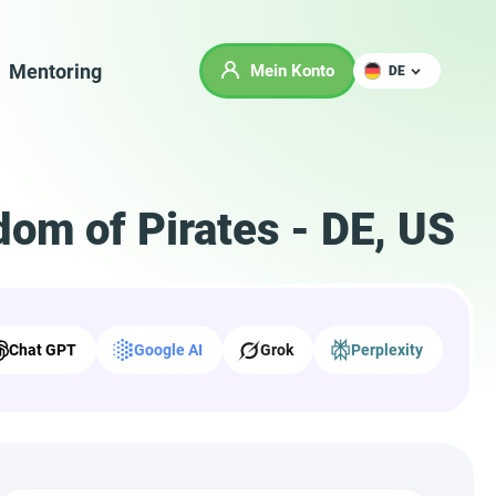
Mentoring
Mein Konto
DE
om of Pirates - DE, US
Chat GPT
Google AI
Grok
Perplexity