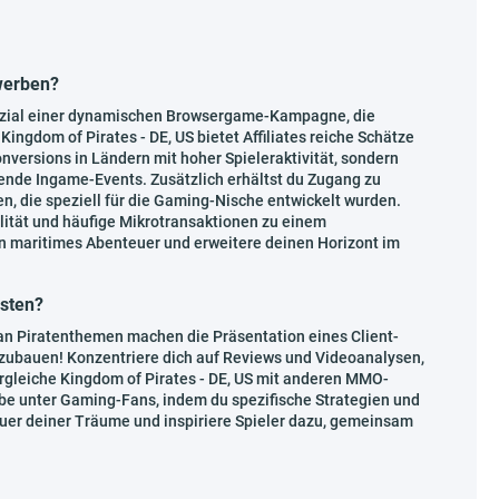
ewerben?
nzial einer dynamischen Browsergame-Kampagne, die
ingdom of Pirates - DE, US bietet Affiliates reiche Schätze
nversions in Ländern mit hoher Spieleraktivität, sondern
nde Ingame-Events. Zusätzlich erhältst du Zugang zu
n, die speziell für die Gaming-Nische entwickelt wurden.
yalität und häufige Mikrotransaktionen zu einem
n maritimes Abenteuer und erweitere deinen Horizont im
vsten?
n Piratenthemen machen die Präsentation eines Client-
zubauen! Konzentriere dich auf Reviews und Videoanalysen,
rgleiche Kingdom of Pirates - DE, US mit anderen MMO-
e unter Gaming-Fans, indem du spezifische Strategien und
euer deiner Träume und inspiriere Spieler dazu, gemeinsam