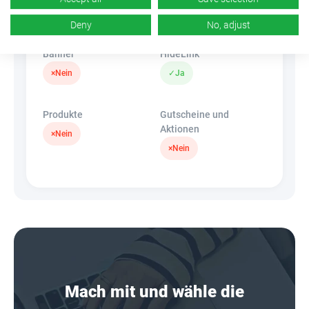
k.A.
×
Nein
Deny
No, adjust
Banner
HideLink
×
Nein
✓
Ja
Produkte
Gutscheine und
Aktionen
×
Nein
×
Nein
Mach mit und wähle die