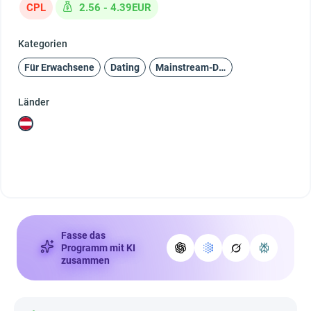
CPL
2.56 - 4.39EUR
Kategorien
Für Erwachsene
Dating
Mainstream-Dating
Länder
Fasse das
Programm mit KI
zusammen