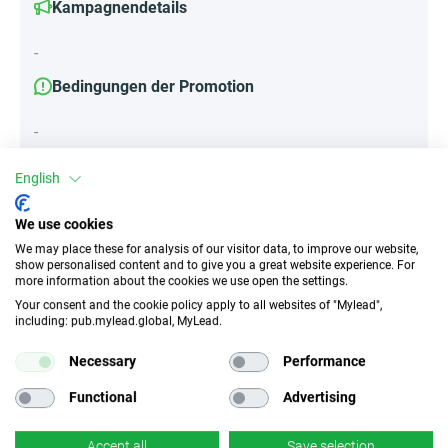
Kampagnendetails
-
Bedingungen der Promotion
-
English
Attribute
We use cookies
We may place these for analysis of our visitor data, to improve our website,
||Geräte||
show personalised content and to give you a great website experience. For
Mobile Geräte
Desktop
Tablet
more information about the cookies we use open the settings.
Your consent and the cookie policy apply to all websites of "Mylead",
including: pub.mylead.global, MyLead.
Traffic-Typ
EPC
Necessary
Performance
Unerlaubter
k.A.
Incentivierter Traffic
Functional
Advertising
CR
Deeplink
Accept all
Save selection