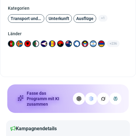
Kategorien
Transport und Reisen
Unterkunft
Ausflüge
+1
Länder
+236
Fasse das
Programm mit KI
zusammen
Kampagnendetails