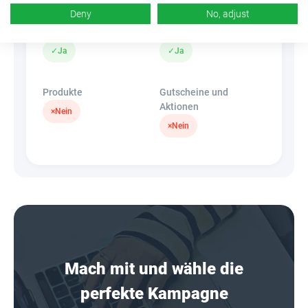
Deny
No, adjust
Banner
HideLink
✓
Ja
✓
Ja
Produkte
Gutscheine und
Aktionen
×
Nein
×
Nein
Mach mit und wähle die
perfekte Kampagne