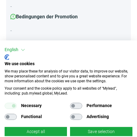
-
Bedingungen der Promotion
-
English
Attribute
We use cookies
||Geräte||
We may place these for analysis of our visitor data, to improve our website,
Mobile Geräte
Desktop
Tablet
show personalised content and to give you a great website experience. For
more information about the cookies we use open the settings.
Your consent and the cookie policy apply to all websites of "Mylead",
including: pub.mylead.global, MyLead.
Traffic-Typ
EPC
Unerlaubter
882.24 EUR
Necessary
Performance
Incentivierter Traffic
Functional
Advertising
CR
Deeplink
k.A.
Accept all
Save selection
✓
Ja