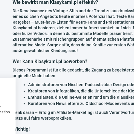
Wie bewirbt man Klasykami.pl effektiv?
Die Renaissance des Vintage-Stils und der Trend zu ausdruckss
eines solchen Angebots heute enormes Potenzial hat. Teste R
Ratgeber – Must-have-Listen für Retro-Fans und Präsentationen 
Klasykami.pl basieren, ziehen immer Aufmerksamkeit auf sich. E
oder kurze Videos, in denen du bestimmte Modelle präsentierst u
Zusammenarbeit mit Nischengruppen auf thematischen Plattfo
alternative Mode. Sorge dafür, dass deine Kanäle zur ersten Wah
außergewöhnlicher Kleidung sind!
Wer kann Klasykami.pl bewerben?
Dieses Programm ist für alle gedacht, die Zugang zu begeistert
originelle Mode haben.
Administratoren von Nischen-Podcasts über Design ode
Kreatoren von Infografiken, die die Unterschiede der Kl
Enthusiasten, die Online-Galerien rund um die Klassike
Kuratoren von Newslettern zu Oldschool-Modeevents u
w
rmation
Denk daran – Erfolg im Affiliate-Marketing ist auch Verantwor
setze auf faire Werbepraktiken.
Wichtig!