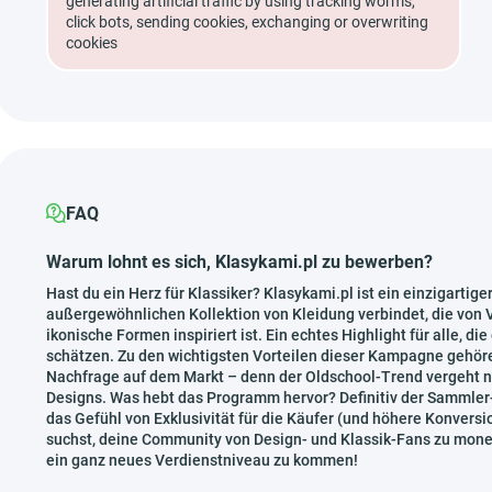
generating artificial traffic by using tracking worms,
click bots, sending cookies, exchanging or overwriting
cookies
FAQ
Warum lohnt es sich, Klasykami.pl zu bewerben?
Hast du ein Herz für Klassiker? Klasykami.pl ist ein einzigartige
außergewöhnlichen Kollektion von Kleidung verbindet, die von 
ikonische Formen inspiriert ist. Ein echtes Highlight für alle, di
schätzen. Zu den wichtigsten Vorteilen dieser Kampagne gehören
Nachfrage auf dem Markt – denn der Oldschool-Trend vergeht n
Designs. Was hebt das Programm hervor? Definitiv der Sammler-M
das Gefühl von Exklusivität für die Käufer (und höhere Konversi
suchst, deine Community von Design- und Klassik-Fans zu moneta
ein ganz neues Verdienstniveau zu kommen!