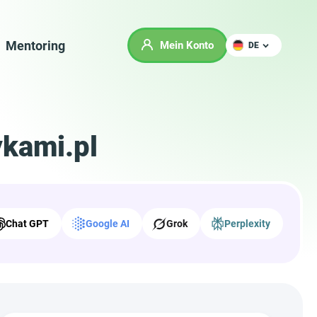
Mentoring
Mein Konto
DE
ykami.pl
Chat GPT
Google AI
Grok
Perplexity