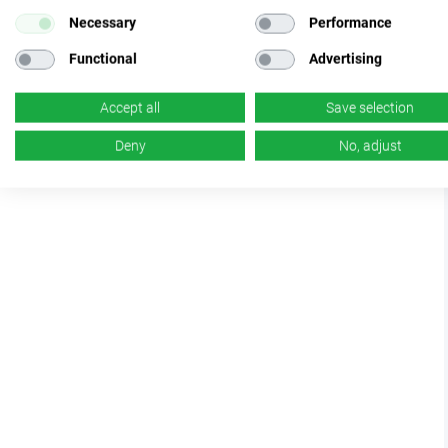
Necessary
Performance
Functional
Advertising
Accept all
Save selection
Deny
No, adjust