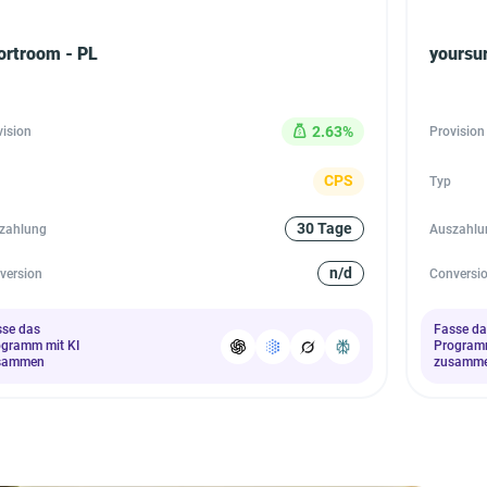
ortroom - PL
yoursur
2.63%
vision
Provision
CPS
Typ
30 Tage
zahlung
Auszahlu
n/d
version
Conversi
sse das
Fasse da
ogramm mit KI
Programm
sammen
zusamm