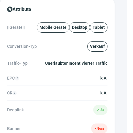
Attribute
||Geräte||
Mobile Geräte
Desktop
Tablet
Conversion-Typ
Verkauf
Traffic-Typ
Unerlaubter Incentivierter Traffic
EPC
k.A.
CR
k.A.
Deeplink
✓
Ja
Banner
×
Nein