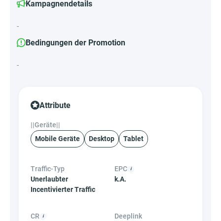
Kampagnendetails
-
Bedingungen der Promotion
-
Attribute
||Geräte||
Mobile Geräte
Desktop
Tablet
Traffic-Typ
EPC
Unerlaubter
k.A.
Incentivierter Traffic
CR
Deeplink