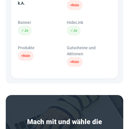
k.A.
×
Nein
Banner
HideLink
✓
Ja
✓
Ja
Produkte
Gutscheine und
Aktionen
×
Nein
×
Nein
Mach mit und wähle die