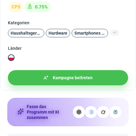
CPS
0.75%
Kategorien
Haushaltsgeräte und Unterhaltungselektronik
Hardware
Smartphones und Zubehör
+1
Länder
Kampagne beitreten
Fasse das
Programm mit KI
zusammen