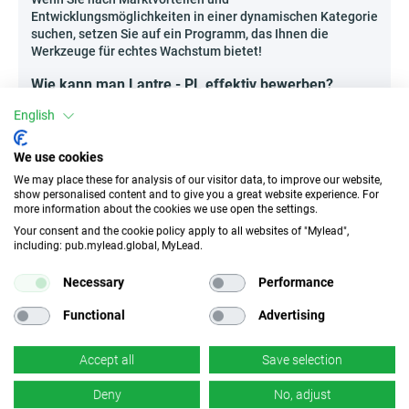
Entwicklungsmöglichkeiten in einer dynamischen Kategorie
suchen, setzen Sie auf ein Programm, das Ihnen die
Werkzeuge für echtes Wachstum bietet!
Wie kann man Lantre - PL effektiv bewerben?
Der Bereich der Unterhaltungselektronik entwickelt sich
English
ständig weiter, und Kunden suchen zunehmend nach
Expertenempfehlungen und detaillierten
We use cookies
Produktvergleichen. Die Bewerbung von Lantre - PL passt
perfekt zu diesem Trend.
We may place these for analysis of our visitor data, to improve our website,
show personalised content and to give you a great website experience. For
Veröffentlichung von Einkaufsratgebern und
more information about the cookies we use open the settings.
Leitfäden „Worauf achten?”
– detaillierte, wertvolle
Your consent and the cookie policy apply to all websites of "Mylead",
Inhalte helfen Verbrauchern beim Auswahlprozess
including: pub.mylead.global, MyLead.
und bauen Vertrauen in Ihre Empfehlungen auf.
Necessary
Performance
Erstellung von Infografiken und Geräte-Rankings
–
visuelle Zusammenstellungen erobern schnell
Functional
Advertising
soziale Medien und Technikforen.
Organisation von Livestreams mit Produkttests
–
Accept all
Save selection
indem Sie Geräte in der Praxis zeigen, stillen Sie
die Neugier der anspruchsvollsten Zielgruppen.
Deny
No, adjust
Setzen Sie auf Kreativität und vielfältige Formate –