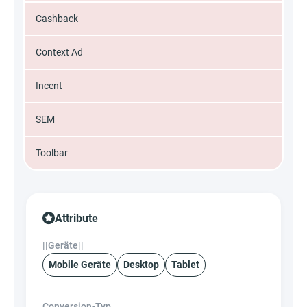
Cashback
Context Ad
Incent
SEM
Toolbar
Attribute
||Geräte||
Mobile Geräte
Desktop
Tablet
Conversion-Typ