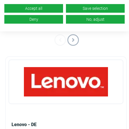
Accept all
Save selection
Deny
No, adjust
Ähnliche Kampagnen
Lenovo - DE