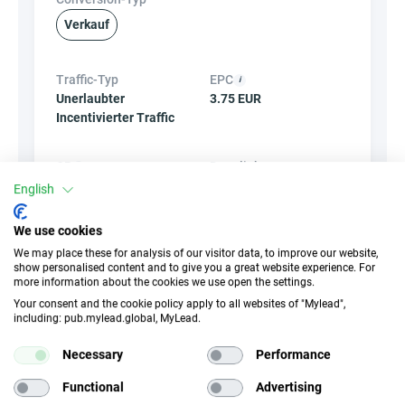
Verkauf
Traffic-Typ
EPC
Unerlaubter
3.75 EUR
Incentivierter Traffic
CR
Deeplink
k.A.
English
✓
Ja
We use cookies
Banner
HideLink
We may place these for analysis of our visitor data, to improve our website,
show personalised content and to give you a great website experience. For
×
Nein
✓
Ja
more information about the cookies we use open the settings.
Your consent and the cookie policy apply to all websites of "Mylead",
including: pub.mylead.global, MyLead.
Produkte
Gutscheine und
Aktionen
×
Nein
Necessary
Performance
✓
Ja
Functional
Advertising