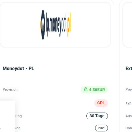
Moneydot - PL
Ext
4.36EUR
Provision
Pro
CPL
Typ
Typ
30 Tage
Auszahlung
Aus
n/d
Conversion
Con
w