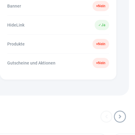
Banner
×
Nein
HideLink
✓
Ja
Produkte
×
Nein
Gutscheine und Aktionen
×
Nein