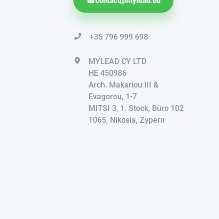
contact@mylead.eu
+35 796 999 698
MYLEAD CY LTD
HE 450986
Arch. Makariou III &
Evagorou, 1-7
MITSI 3, 1. Stock, Büro 102
1065, Nikosia, Zypern