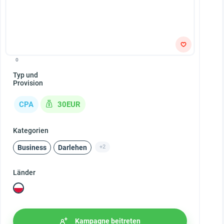
0
Typ und
Provision
CPA
30EUR
Kategorien
Business
Darlehen
+2
Länder
Kampagne beitreten