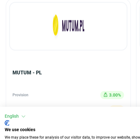
MUTUM - PL
3.00%
Provision
CPS
Typ
English
30 Tage
Auszahlung
We use cookies
n/d
Conversion
We may place these for analysis of our visitor data, to improve our website, sho