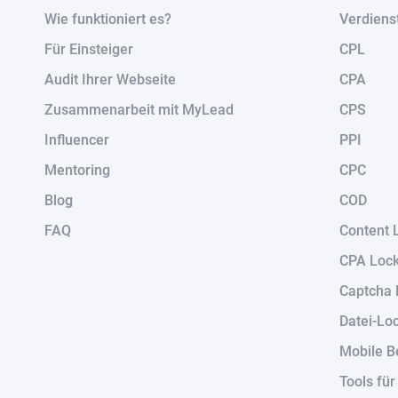
Wie funktioniert es?
Verdiens
Für Einsteiger
CPL
Audit Ihrer Webseite
CPA
Zusammenarbeit mit MyLead
CPS
Influencer
PPI
Mentoring
CPC
Blog
COD
FAQ
Content 
CPA Loc
Captcha 
Datei-Lo
Mobile B
Tools fü