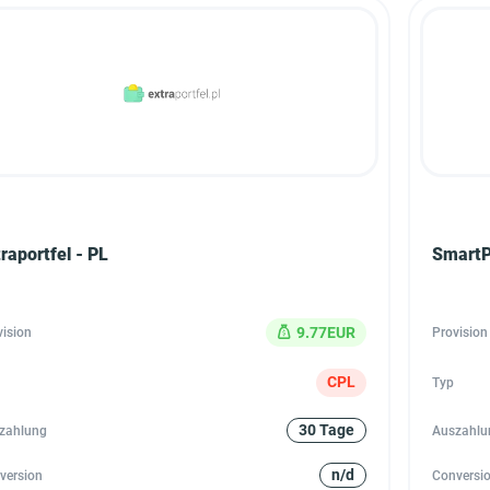
raportfel - PL
SmartP
9.77EUR
vision
Provision
CPL
Typ
30 Tage
zahlung
Auszahlu
n/d
version
Conversi