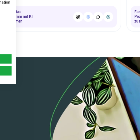
rmation
Fasse das
Fa
Programm mit KI
Pr
zusammen
zu