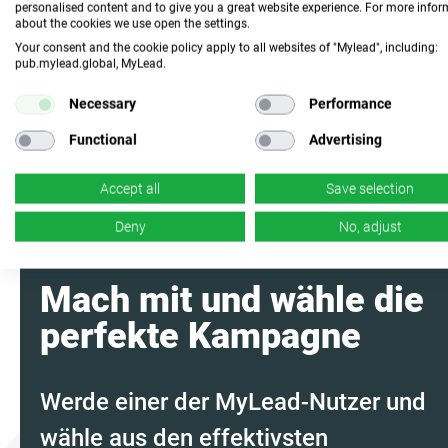
personalised content and to give you a great website experience. For more info
about the cookies we use open the settings.
Fasse das
Your consent and the cookie policy apply to all websites of "Mylead", including:
Programm mit KI
pub.mylead.global, MyLead.
zusammen
Necessary
Performance
Functional
Advertising
Accept all
Save selection
Deny
No, adjust
Mach mit und wähle die
perfekte Kampagne
Werde einer der MyLead-Nutzer und
wähle aus den effektivsten