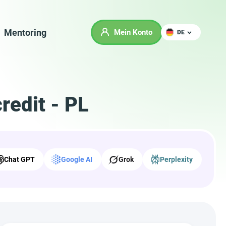
Mentoring
Mein Konto
DE
redit - PL
Chat GPT
Google AI
Grok
Perplexity