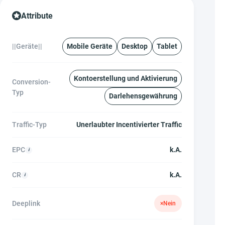
Attribute
||Geräte||
Mobile Geräte
Desktop
Tablet
Kontoerstellung und Aktivierung
Conversion-
Typ
Darlehensgewährung
Traffic-Typ
Unerlaubter Incentivierter Traffic
EPC
k.A.
CR
k.A.
Deeplink
×
Nein