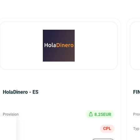
HolaDinero - ES
FI
8.25EUR
Provision
Pro
CPL
Typ
Typ