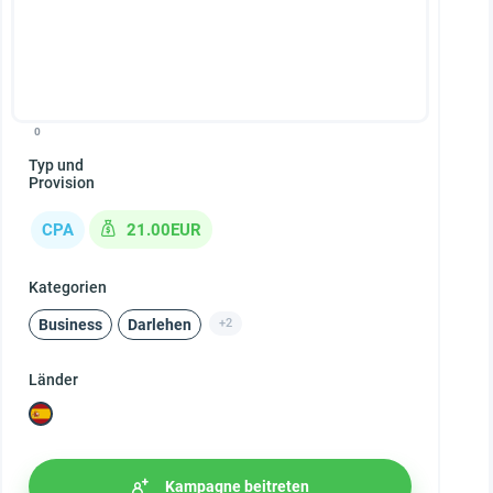
0
Typ und
Provision
CPA
21.00EUR
Kategorien
Business
Darlehen
+2
Länder
Kampagne beitreten