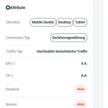
Attribute
||Geräte||
Mobile Geräte
Desktop
Tablet
Conversion-Typ
Darlehensgewährung
Traffic-Typ
Unerlaubter Incentivierter Traffic
EPC
k.A.
CR
k.A.
Deeplink
×
Nein
Banner
×
Nein