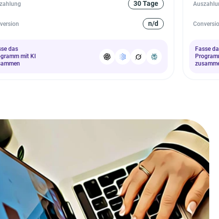
30 Tage
zahlung
Auszahlu
n/d
version
Conversi
sse das
Fasse da
ogramm mit KI
Programm
sammen
zusamm