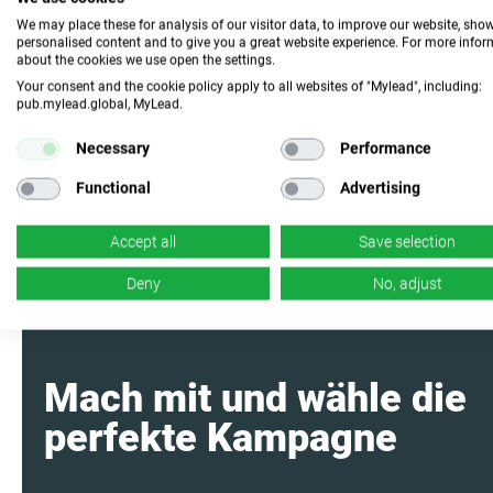
30 Tage
Auszahlung
We may place these for analysis of our visitor data, to improve our website, sho
personalised content and to give you a great website experience. For more info
n/d
Conversion
about the cookies we use open the settings.
Your consent and the cookie policy apply to all websites of "Mylead", including:
pub.mylead.global, MyLead.
Fasse das
Programm mit KI
zusammen
Necessary
Performance
Functional
Advertising
Accept all
Save selection
Deny
No, adjust
Mach mit und wähle die
perfekte Kampagne