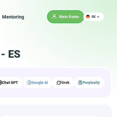
Mentoring
Mein Konto
DE
 - ES
Chat GPT
Google AI
Grok
Perplexity