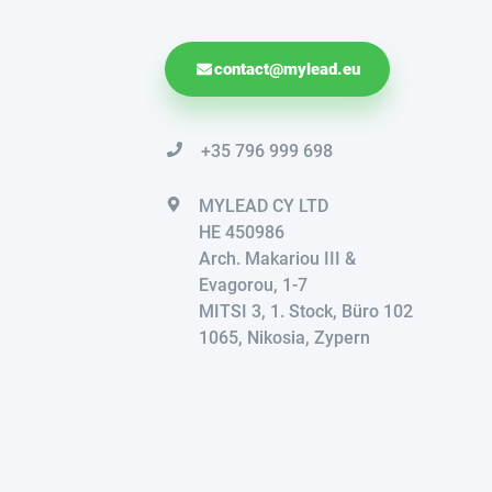
contact@mylead.eu
+35 796 999 698
MYLEAD CY LTD
HE 450986
Arch. Makariou III &
Evagorou, 1-7
MITSI 3, 1. Stock, Büro 102
1065, Nikosia, Zypern