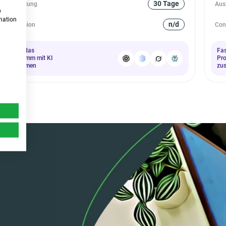
30 Tage
Auszahlung
Aus
w
rmation
n/d
Conversion
Con
Fasse das
Fa
Programm mit KI
Pr
zusammen
zu