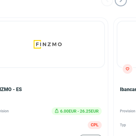
NZMO - ES
Ibancar
6.00EUR - 26.25EUR
vision
Provision
CPL
Typ