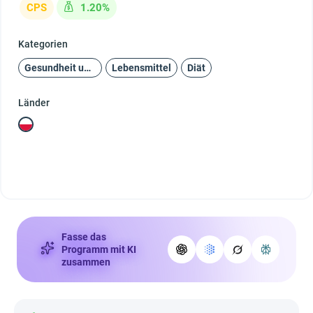
CPS
1.20%
Kategorien
Gesundheit und Schönheit
Lebensmittel
Diät
Länder
Fasse das
Programm mit KI
zusammen