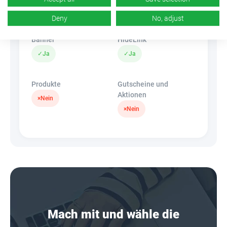
k.A.
✓
Ja
Deny
No, adjust
Banner
HideLink
✓
Ja
✓
Ja
Produkte
Gutscheine und
Aktionen
×
Nein
×
Nein
Mach mit und wähle die