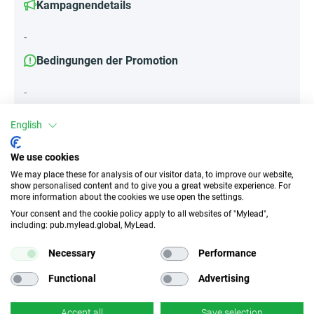
Kampagnendetails
-
Bedingungen der Promotion
-
English
Attribute
We use cookies
We may place these for analysis of our visitor data, to improve our website,
||Geräte||
show personalised content and to give you a great website experience. For
Mobile Geräte
Desktop
Tablet
more information about the cookies we use open the settings.
Your consent and the cookie policy apply to all websites of "Mylead",
including: pub.mylead.global, MyLead.
Traffic-Typ
EPC
Necessary
Performance
Unerlaubter
2195.73 EUR
Incentivierter Traffic
Functional
Advertising
CR
Deeplink
Accept all
Save selection