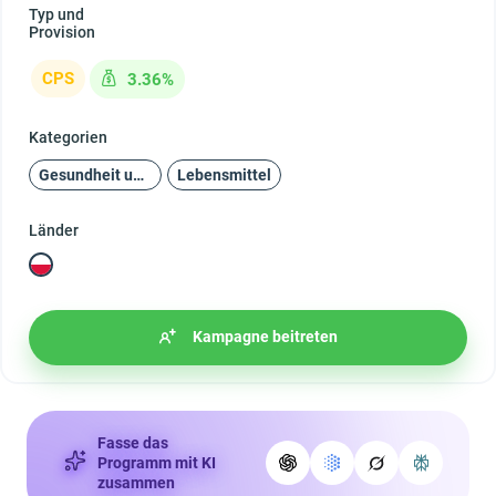
Typ und
Provision
CPS
3.36%
Kategorien
Gesundheit und Schönheit
Lebensmittel
Länder
Kampagne beitreten
Fasse das
Programm mit KI
zusammen