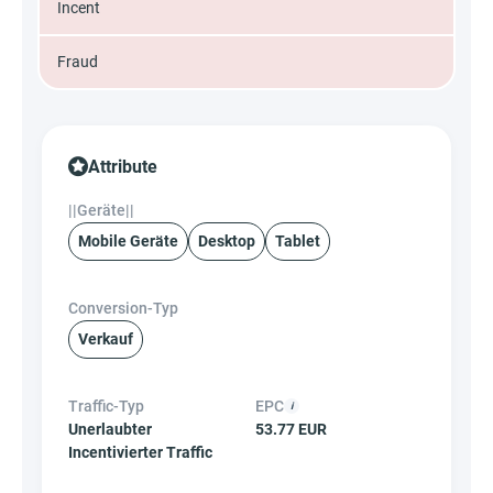
Incent
Fraud
Attribute
||Geräte||
Mobile Geräte
Desktop
Tablet
Conversion-Typ
Verkauf
Traffic-Typ
EPC
Unerlaubter
53.77 EUR
Incentivierter Traffic