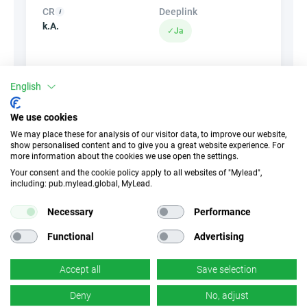
CR
Deeplink
k.A.
✓
Ja
Banner
HideLink
English
✓
Ja
✓
Ja
We use cookies
Produkte
Gutscheine und
We may place these for analysis of our visitor data, to improve our website,
show personalised content and to give you a great website experience. For
Aktionen
✓
Ja
more information about the cookies we use open the settings.
×
Nein
Your consent and the cookie policy apply to all websites of "Mylead",
including: pub.mylead.global, MyLead.
Necessary
Performance
Functional
Advertising
Ähnliche Kampagnen
Accept all
Save selection
Deny
No, adjust