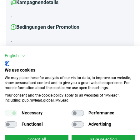
Kampagnendetails
-
Bedingungen der Promotion
-
English
Attribute
We use cookies
We may place these for analysis of our visitor data, to improve our website,
||Geräte||
show personalised content and to give you a great website experience. For
Mobile Geräte
Desktop
Tablet
more information about the cookies we use open the settings.
Your consent and the cookie policy apply to all websites of "Mylead",
including: pub.mylead.global, MyLead.
Traffic-Typ
EPC
Necessary
Performance
Unerlaubter
k.A.
Incentivierter Traffic
Functional
Advertising
CR
Deeplink
Accept all
Save selection