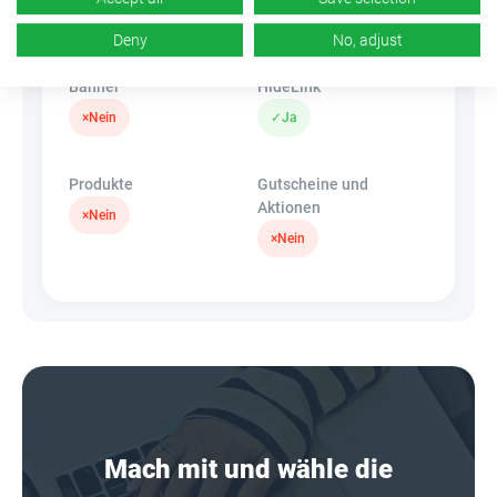
k.A.
×
Nein
Deny
No, adjust
Banner
HideLink
×
Nein
✓
Ja
Produkte
Gutscheine und
Aktionen
×
Nein
×
Nein
Mach mit und wähle die