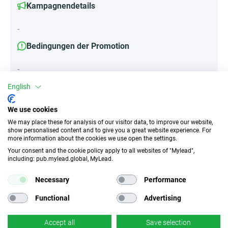
Kampagnendetails
-
Bedingungen der Promotion
-
English
We use cookies
Attribute
We may place these for analysis of our visitor data, to improve our website,
||Geräte||
show personalised content and to give you a great website experience. For
more information about the cookies we use open the settings.
Mobile Geräte
Desktop
Tablet
Your consent and the cookie policy apply to all websites of "Mylead",
including: pub.mylead.global, MyLead.
Traffic-Typ
EPC
Necessary
Performance
Incentivierter Traffic
k.A.
Functional
Advertising
CR
Deeplink
Accept all
Save selection
k.A.