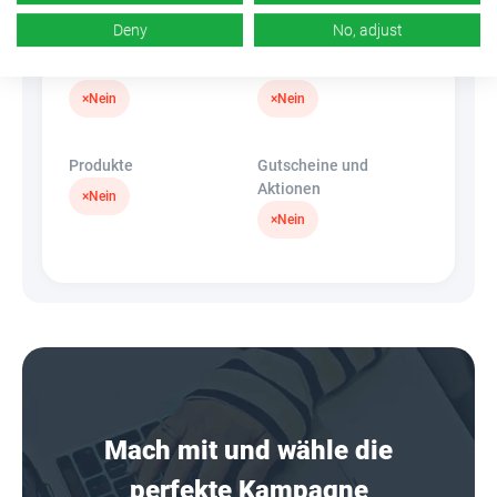
×
Nein
Deny
No, adjust
Banner
HideLink
×
Nein
×
Nein
Produkte
Gutscheine und
Aktionen
×
Nein
×
Nein
Mach mit und wähle die
perfekte Kampagne