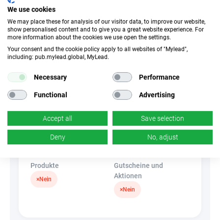
Verkauf
We use cookies
We may place these for analysis of our visitor data, to improve our website,
show personalised content and to give you a great website experience. For
Traffic-Typ
EPC
more information about the cookies we use open the settings.
Unerlaubter
k.A.
Your consent and the cookie policy apply to all websites of "Mylead",
Incentivierter Traffic
including: pub.mylead.global, MyLead.
Necessary
Performance
CR
Deeplink
k.A.
✓
Ja
Functional
Advertising
Accept all
Save selection
Banner
HideLink
×
Nein
✓
Ja
Deny
No, adjust
Produkte
Gutscheine und
Aktionen
×
Nein
×
Nein