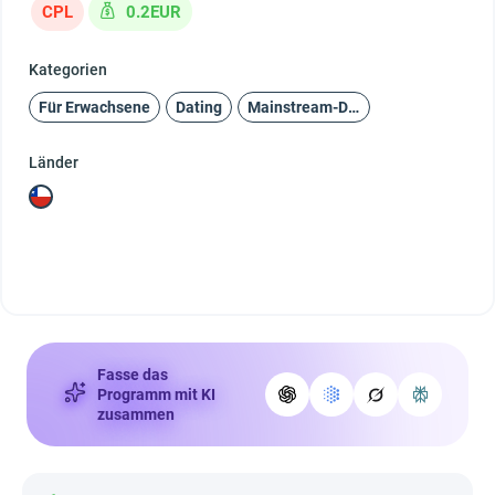
CPL
0.2EUR
Kategorien
Für Erwachsene
Dating
Mainstream-Dating
Länder
Fasse das
Programm mit KI
zusammen