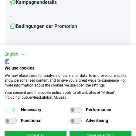
Kampagnendetails
-
Bedingungen der Promotion
-
English
Attribute
We use cookies
We may place these for analysis of our visitor data, to improve our website,
||Geräte||
show personalised content and to give you a great website experience. For
Mobile Geräte
Desktop
Tablet
more information about the cookies we use open the settings.
Your consent and the cookie policy apply to all websites of "Mylead",
including: pub.mylead.global, MyLead.
Traffic-Typ
EPC
Necessary
Performance
Unerlaubter
k.A.
Incentivierter Traffic
Functional
Advertising
CR
Deeplink
Accept all
Save selection