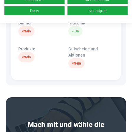
k.A.
×
Nein
Deny
No, adjust
Banner
HideLink
×
Nein
✓
Ja
Produkte
Gutscheine und
Aktionen
×
Nein
×
Nein
Mach mit und wähle die