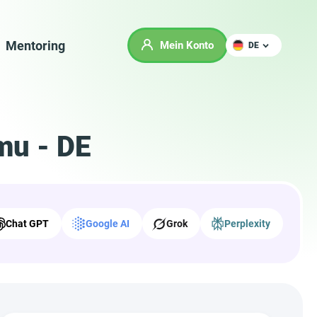
Mentoring
Mein Konto
DE
mu - DE
Chat GPT
Google AI
Grok
Perplexity