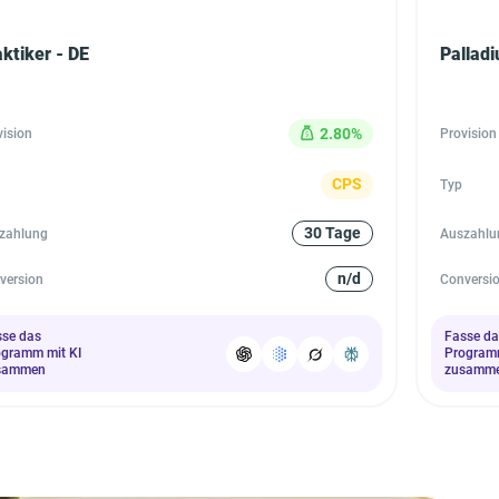
ktiker - DE
Palladi
2.80%
vision
Provision
CPS
Typ
30 Tage
zahlung
Auszahlu
n/d
version
Conversi
sse das
Fasse da
ogramm mit KI
Programm
sammen
zusamm