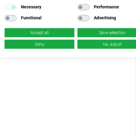
Necessary
Performance
Functional
Advertising
Accept all
Save selection
Deny
No, adjust