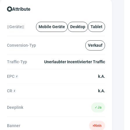
Attribute
||Geräte||
Mobile Geräte
Desktop
Tablet
Conversion-Typ
Verkauf
Traffic-Typ
Unerlaubter Incentivierter Traffic
EPC
k.A.
CR
k.A.
Deeplink
✓
Ja
Banner
×
Nein