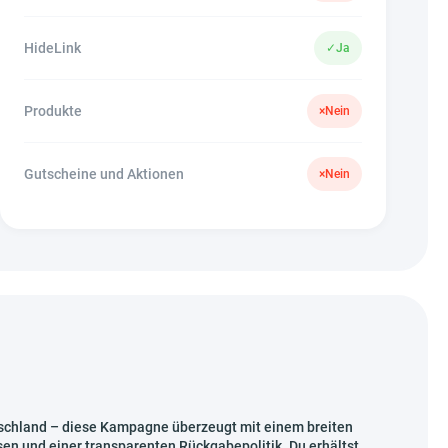
HideLink
✓
Ja
Produkte
×
Nein
Gutscheine und Aktionen
×
Nein
utschland – diese Kampagne überzeugt mit einem breiten
en und einer transparenten Rückgabepolitik. Du erhältst