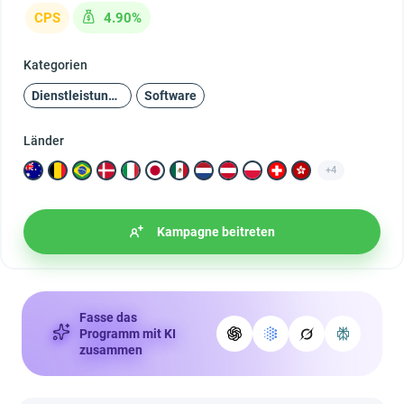
CPS
4.90%
Kategorien
Dienstleistungen
Software
Länder
+4
Kampagne beitreten
Fasse das
Programm mit KI
zusammen