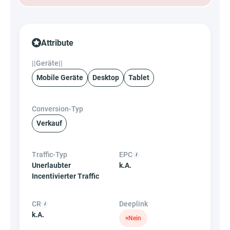
Attribute
||Geräte||
Mobile Geräte
Desktop
Tablet
Conversion-Typ
Verkauf
Traffic-Typ
EPC
Unerlaubter
k.A.
Incentivierter Traffic
CR
Deeplink
k.A.
×
Nein