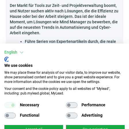
Der Markt für Tools zur Zeit- und Projektverwaltung boomt,
und Nutzer suchen aktiv nach Lösungen, die die Effizienz zu
Hause oder bei der Arbeit steigern. Das ist der ideale
Moment, um Lösungen wie Mind Manager zu bewerben, die
auf die neuesten Trends in Automatisierung und Cyber-
Arbeit eingehen.
Führe Serien von Expertenartikeln durch, die reale
Anwendungsfälle von Produktivitätstools
English
analysieren – das ist ein Weg, Glaubwürdigkeit
aufzubauen und die Aufmerksamkeit von Profis zu
We use cookies
gewinnen.
Erstelle Infografiken, die die Funktionen
We may place these for analysis of our visitor data, to improve our website,
show personalised content and to give you a great website experience. For
verschiedener Aufgabenmanagement-Apps
more information about the cookies we use open the settings.
vergleichen – visuelle Formate ziehen Personen
Your consent and the cookie policy apply to all websites of "Mylead",
an, die schnelle Recherchen suchen.
including: pub.mylead.global, MyLead.
Organisiere Webinare zum Thema
Arbeitsautomatisierung oder effektive
Necessary
Performance
Zusammenarbeit in verteilten Teams und integriere
dabei eine Live-Demonstration der Software.
Functional
Advertising
Beginne damit, wertvolle Inhalte zu erstellen, und
beobachte, wie das Interesse an deiner Empfehlung Fahrt