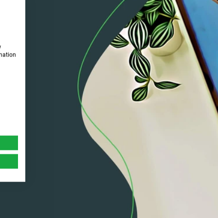
w
rmation