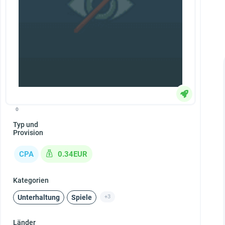
0
Typ und
Provision
CPA
0.34EUR
Kategorien
Unterhaltung
Spiele
+3
Länder