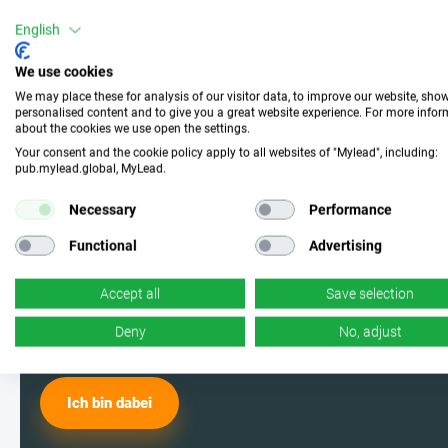
English
Mach mit und wähle die
We use cookies
perfekte Kampagne
We may place these for analysis of our visitor data, to improve our website, sho
personalised content and to give you a great website experience. For more info
about the cookies we use open the settings.
Your consent and the cookie policy apply to all websites of "Mylead", including:
Werde einer der MyLead-Nutzer und
pub.mylead.global, MyLead.
wähle aus den effektivsten
Necessary
Performance
Kampagnen. Ja, du hast richtig
Functional
Advertising
gelesen – wir haben jede Menge
Accept all
Save selection
davon.
Deny
No, adjust
Ich bin dabei