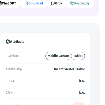
Chat GPT
Google AI
Grok
Perplexity
Attribute
||Geräte||
Mobile Geräte
Tablet
Traffic-Typ
Incentivierter Traffic
EPC
k.A.
CR
k.A.