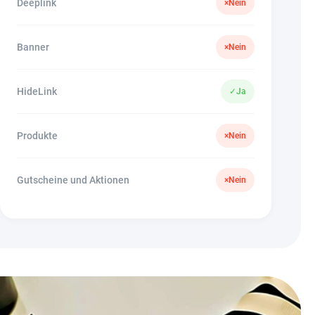
Deeplink
×
Nein
Banner
×
Nein
HideLink
✓
Ja
Produkte
×
Nein
Gutscheine und Aktionen
×
Nein