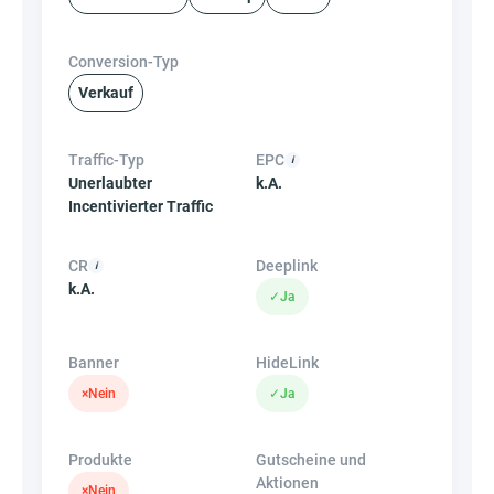
Conversion-Typ
Verkauf
Traffic-Typ
EPC
Unerlaubter
k.A.
Incentivierter Traffic
CR
Deeplink
k.A.
✓
Ja
Banner
HideLink
×
Nein
✓
Ja
Produkte
Gutscheine und
Aktionen
×
Nein