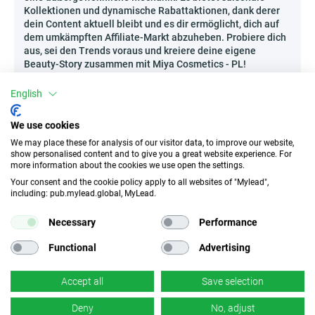
Kollektionen und dynamische Rabattaktionen, dank derer
dein Content aktuell bleibt und es dir ermöglicht, dich auf
dem umkämpften Affiliate-Markt abzuheben. Probiere dich
aus, sei den Trends voraus und kreiere deine eigene
Beauty-Story zusammen mit Miya Cosmetics - PL!
Wie kann man Miya Cosmetics - PL effektiv
English
bewerben?
In Zeiten eines Pflege-Booms und wachsender
We use cookies
Kaufbewusstheit kann die Empfehlung von Kosmetik aus
We may place these for analysis of our visitor data, to improve our website,
dem Portfolio von Miya Cosmetics - PL ein breites Publikum
show personalised content and to give you a great website experience. For
erreichen – besonders, wenn du auf eine durchdachte
more information about the cookies we use open the settings.
Präsentation setzt! Besonders gut funktioniert die Analyse
Your consent and the cookie policy apply to all websites of "Mylead",
von Inhaltsstoffen in Form eines Experten-E-Books, ein
including: pub.mylead.global, MyLead.
Video, das natürliche Produkte vergleicht, oder Live-
Sessions auf dem Blog mit einer Fragerunde für die
Necessary
Performance
Zuschauer. Auch thematische Einkaufsführer für die Saison
Frühling/Sommer oder von Experten vorbereitete Schritt-
Functional
Advertising
für-Schritt-Kurtests sind eine hervorragende Lösung – sie
bauen Vertrauen auf und positionieren deinen Kanal als
Accept all
Save selection
Meinungsführer. Gewinne das Vertrauen deiner Zielgruppe
und sieh selbst, wie sich deine Empfehlung in echte
Deny
No, adjust
Verkaufsergebnisse umwandelt!