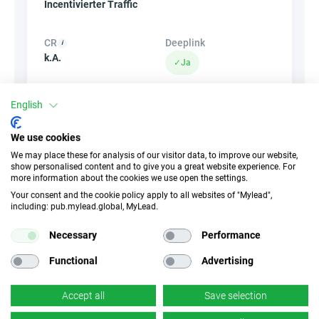
Incentivierter Traffic
CR
Deeplink
k.A.
✓
Ja
English
Banner
HideLink
✓
Ja
✓
Ja
We use cookies
We may place these for analysis of our visitor data, to improve our website,
show personalised content and to give you a great website experience. For
Produkte
Gutscheine und
more information about the cookies we use open the settings.
Aktionen
✓
Ja
Your consent and the cookie policy apply to all websites of "Mylead",
✓
Ja
including: pub.mylead.global, MyLead.
Necessary
Performance
Functional
Advertising
Ähnliche Kampagnen
Accept all
Save selection