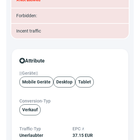
Forbidden:
Incent traffic
Attribute
||Geräte||
Mobile Geräte
Desktop
Tablet
Conversion-Typ
Verkauf
Traffic-Typ
EPC
Unerlaubter
37.15 EUR