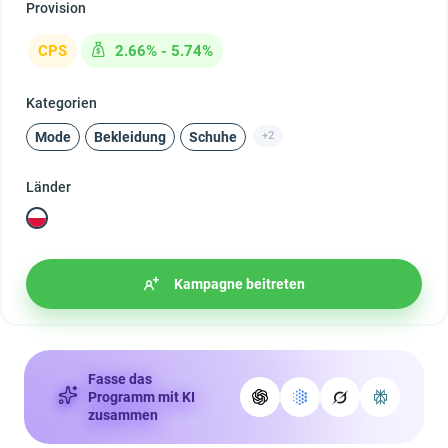
Provision
CPS
2.66% - 5.74%
Kategorien
Mode
Bekleidung
Schuhe
+2
Länder
Kampagne beitreten
Fasse das
Programm mit KI
zusammen