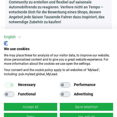
Community zu erstellen und flexibel auf saisonale
Automobiltrends zu reagieren. Verliere nicht an Tempo –
entscheide Dich für die Bewerbung eines Shops, dessen
Angebot jede Saison Tausende Fahrer dazu inspiriert, das
notwendige Zubehör zu kaufen!
Wie kann man Motolak - PL effektiv bewerben?
English
Der Markt für Autozubehör wächst dynamisch und immer
mehr Nutzer modernisieren mutig ihre Fahrzeuge. Das ist
We use cookies
der ideale Moment, um dynamische Produkte aus Motolak -
PL in Dein Empfehlungsangebot aufzunehmen. Besonders
We may place these for analysis of our visitor data, to improve our website,
geeignet sind hier Expertenrezensionen von
show personalised content and to give you a great website experience. For
Automobilprodukten auf Blogs sowie ergänzende
more information about the cookies we use open the settings.
Ratgeberartikel, die deren Anwendung in der Praxis zeigen.
Your consent and the cookie policy apply to all websites of "Mylead",
Erwäge regelmäßige thematische Veröffentlichungen in
including: pub.mylead.global, MyLead.
Online-Automagazinen oder die Organisation von
Webinaren für Communities, die sich um den Lebensstil von
Necessary
Performance
Fahrern und Tuning-Enthusiasten drehen. Du kannst auch
einen attraktiven Newsletter mit den Top-Neuheiten der
Functional
Advertising
Saison oder Produktvergleiche nach Beliebtheit und
Funktionalität vorbereiten. Mache jede Empfehlung zu
Accept all
Save selection
einer wertvollen Inspiration für Liebhaber von vier Rädern!
Deny
No, adjust