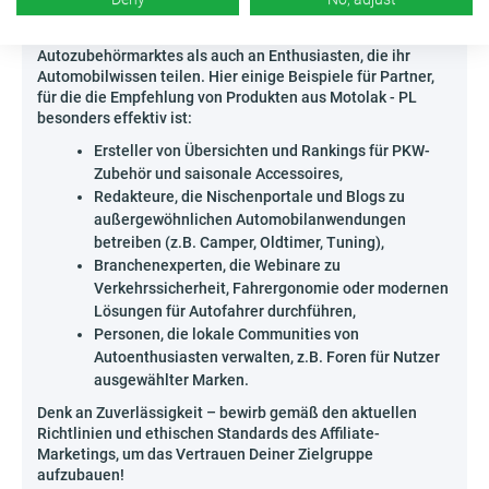
Wer kann Motolak - PL bewerben?
Das Angebot richtet sich sowohl an Kenner des
Autozubehörmarktes als auch an Enthusiasten, die ihr
Automobilwissen teilen. Hier einige Beispiele für Partner,
für die die Empfehlung von Produkten aus Motolak - PL
besonders effektiv ist:
Ersteller von Übersichten und Rankings für PKW-
Zubehör und saisonale Accessoires,
Redakteure, die Nischenportale und Blogs zu
außergewöhnlichen Automobilanwendungen
betreiben (z.B. Camper, Oldtimer, Tuning),
Branchenexperten, die Webinare zu
Verkehrssicherheit, Fahrergonomie oder modernen
Lösungen für Autofahrer durchführen,
Personen, die lokale Communities von
Autoenthusiasten verwalten, z.B. Foren für Nutzer
ausgewählter Marken.
Denk an Zuverlässigkeit – bewirb gemäß den aktuellen
Richtlinien und ethischen Standards des Affiliate-
Marketings, um das Vertrauen Deiner Zielgruppe
aufzubauen!