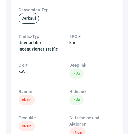
Conversion-Typ
Verkauf
Traffic-Typ
EPC
Unerlaubter
k.A.
Incentivierter Traffic
CR
Deeplink
k.A.
✓
Ja
Banner
HideLink
×
Nein
✓
Ja
Produkte
Gutscheine und
Aktionen
×
Nein
×
Nein