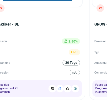
ktiker - DE
GROW 
2.80%
vision
Provision
CPS
Typ
30 Tage
zahlung
Auszahlu
n/d
version
Conversi
sse das
Fasse da
ogramm mit KI
Programm
sammen
zusamm