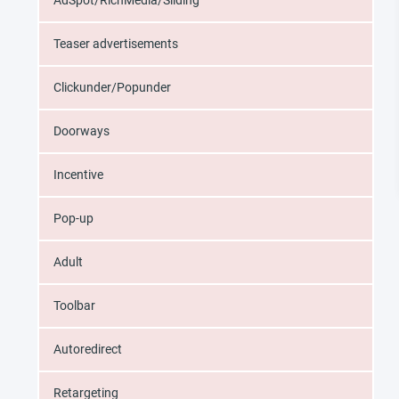
AdSpot/RichMedia/Sli­ding
Teaser advertisements
Clickunder/Popunder
Doorways
Incentive
Pop-up
Adult
Toolbar
Autoredirect
Retargeting