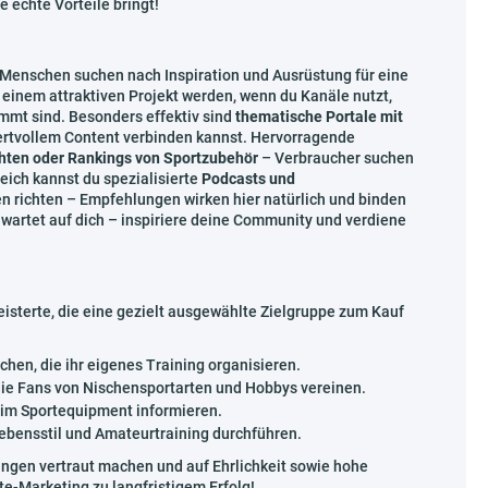
e echte Vorteile bringt!
Menschen suchen nach Inspiration und Ausrüstung für eine
einem attraktiven Projekt werden, wenn du Kanäle nutzt,
immt sind. Besonders effektiv sind
thematische Portale mit
ertvollem Content verbinden kannst. Hervorragende
hten oder Rankings von Sportzubehör
– Verbraucher suchen
ich kannst du spezialisierte
Podcasts und
en richten – Empfehlungen wirken hier natürlich und binden
n wartet auf dich – inspiriere deine Community und verdiene
geisterte, die eine gezielt ausgewählte Zielgruppe zum Kauf
chen, die ihr eigenes Training organisieren.
ie Fans von Nischensportarten und Hobbys vereinen.
n im Sportequipment informieren.
ebensstil und Amateurtraining durchführen.
ungen vertraut machen und auf Ehrlichkeit sowie hohe
ate-Marketing zu langfristigem Erfolg!