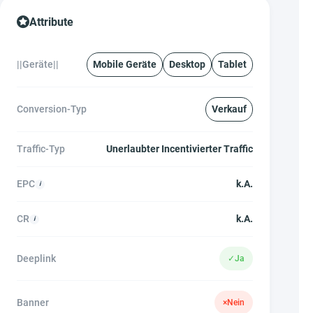
Attribute
||Geräte||
Mobile Geräte
Desktop
Tablet
Conversion-Typ
Verkauf
Traffic-Typ
Unerlaubter Incentivierter Traffic
EPC
k.A.
CR
k.A.
Deeplink
✓
Ja
Banner
×
Nein