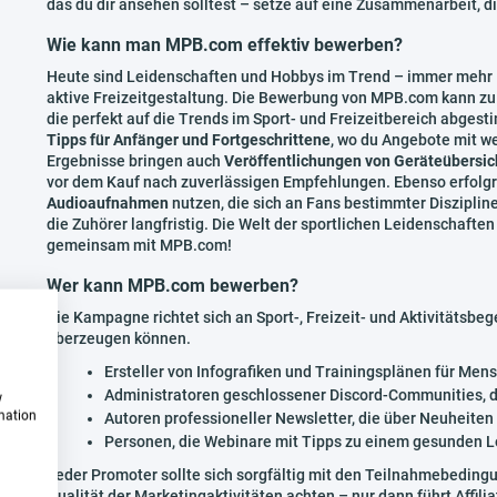
das du dir ansehen solltest – setze auf eine Zusammenarbeit, di
Wie kann man MPB.com effektiv bewerben?
Heute sind Leidenschaften und Hobbys im Trend – immer mehr 
aktive Freizeitgestaltung. Die Bewerbung von MPB.com kann zu 
die perfekt auf die Trends im Sport- und Freizeitbereich abgest
Tipps für Anfänger und Fortgeschrittene
, wo du Angebote mit w
Ergebnisse bringen auch
Veröffentlichungen von Geräteübersic
vor dem Kauf nach zuverlässigen Empfehlungen. Ebenso erfolgre
Audioaufnahmen
nutzen, die sich an Fans bestimmter Disziplin
die Zuhörer langfristig. Die Welt der sportlichen Leidenschafte
gemeinsam mit MPB.com!
Wer kann MPB.com bewerben?
Die Kampagne richtet sich an Sport-, Freizeit- und Aktivitätsbe
überzeugen können.
Ersteller von Infografiken und Trainingsplänen für Mens
Administratoren geschlossener Discord-Communities, d
w
rmation
Autoren professioneller Newsletter, die über Neuheite
Personen, die Webinare mit Tipps zu einem gesunden L
Jeder Promoter sollte sich sorgfältig mit den Teilnahmebeding
Qualität der Marketingaktivitäten achten – nur dann führt Affili