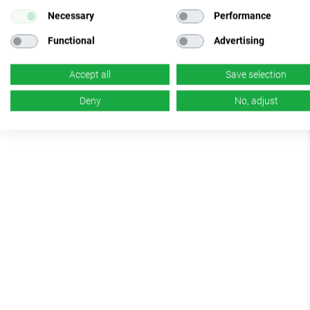
Necessary
Performance
Functional
Advertising
Accept all
Save selection
Deny
No, adjust