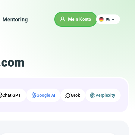
Mentoring
Mein Konto
DE
.com
Chat GPT
Google AI
Grok
Perplexity