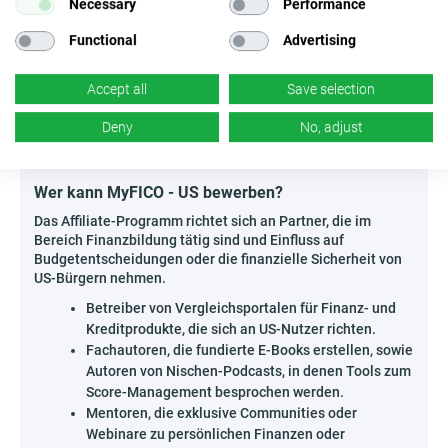
Necessary
Performance
persönlicher Finanzplanung Interessierte, die
schrittweise die Bedeutung der Kreditüberwachung
Functional
Advertising
erklären und zur Registrierung auf der Plattform
motivieren.
Accept all
Save selection
Baue eine Experten-Community rund um das Thema
persönliche Finanzen auf und nutze das Interesse an
Deny
No, adjust
Trends, die die Sicherheit der Nutzer im Alltag wirklich
verbessern!
Wer kann MyFICO - US bewerben?
Das Affiliate-Programm richtet sich an Partner, die im
Bereich Finanzbildung tätig sind und Einfluss auf
Budgetentscheidungen oder die finanzielle Sicherheit von
US-Bürgern nehmen.
Betreiber von Vergleichsportalen für Finanz- und
Kreditprodukte, die sich an US-Nutzer richten.
Fachautoren, die fundierte E-Books erstellen, sowie
Autoren von Nischen-Podcasts, in denen Tools zum
Score-Management besprochen werden.
Mentoren, die exklusive Communities oder
Webinare zu persönlichen Finanzen oder