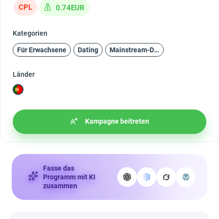
CPL
0.74EUR
Kategorien
Für Erwachsene
Dating
Mainstream-Dating
Länder
Kampagne beitreten
Fasse das
Programm mit KI
zusammen