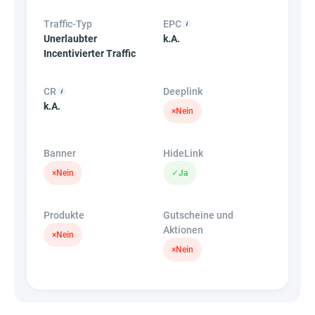
Traffic-Typ
EPC
Unerlaubter
k.A.
Incentivierter Traffic
CR
Deeplink
k.A.
×
Nein
Banner
HideLink
×
Nein
✓
Ja
Produkte
Gutscheine und
Aktionen
×
Nein
×
Nein