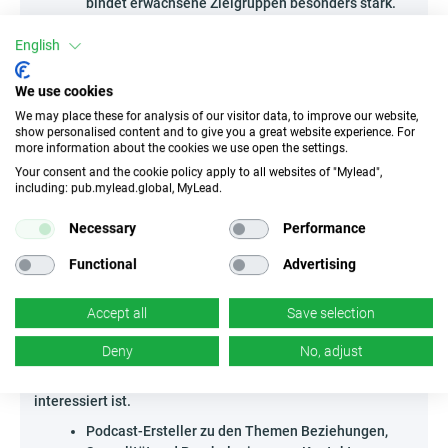
bindet erwachsene Zielgruppen besonders stark.
Probiere unkonventionelle Formate wie
thematische Podcasts oder Live-Streams über
English
zwischenmenschliche Beziehungen und Online-
Dating aus, um leichter Vertrauen und Interesse
We use cookies
aufzubauen.
We may place these for analysis of our visitor data, to improve our website,
Erarbeite Vergleiche von Dating-Plattformen für
show personalised content and to give you a great website experience. For
more information about the cookies we use open the settings.
Erwachsene und hebe dabei die einzigartigen
Merkmale der Kampagne klar hervor – so leitest du
Your consent and the cookie policy apply to all websites of "Mylead",
including: pub.mylead.global, MyLead.
den Traffic ganz natürlich auf deine Affiliate-Links.
Setze auf Kreativität, experimentiere mit Storytelling und
Necessary
Performance
präsentiere Namorisco - PT so, dass der Nutzer Lust auf
mehr bekommt – das ist das Erfolgsrezept in dieser
Functional
Advertising
Branche!
Accept all
Save selection
Wer kann Namorisco - PT bewerben?
Die Kampagne Namorisco - PT eignet sich ideal für
Deny
No, adjust
Personen, die Erwachsene gezielt ansprechen und effektiv
Traffic generieren können, der an 18+-Beziehungen
interessiert ist.
Podcast-Ersteller zu den Themen Beziehungen,