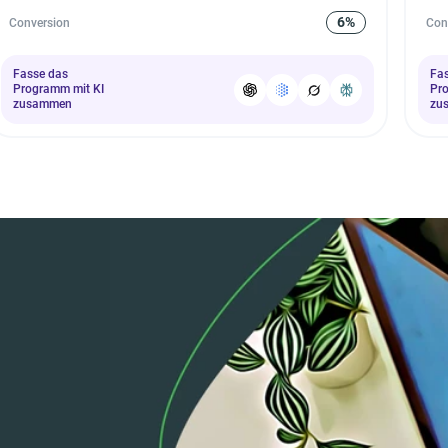
6%
Conversion
Con
Fasse das
Fa
Programm mit KI
Pr
zusammen
zu