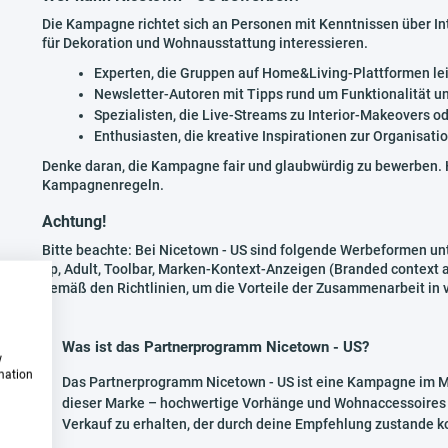
Die Kampagne richtet sich an Personen mit Kenntnissen über In
für Dekoration und Wohnausstattung interessieren.
Experten, die Gruppen auf Home&Living-Plattformen le
Newsletter-Autoren mit Tipps rund um Funktionalität 
Spezialisten, die Live-Streams zu Interior-Makeovers 
Enthusiasten, die kreative Inspirationen zur Organisati
Denke daran, die Kampagne fair und glaubwürdig zu bewerben. 
Kampagnenregeln.
Achtung!
Bitte beachte: Bei Nicetown - US sind folgende Werbeformen un
up, Adult, Toolbar, Marken-Kontext-Anzeigen (Branded context 
gemäß den Richtlinien, um die Vorteile der Zusammenarbeit in
Was ist das Partnerprogramm Nicetown - US?
w
rmation
Das Partnerprogramm Nicetown - US ist eine Kampagne im My
dieser Marke – hochwertige Vorhänge und Wohnaccessoires 
Verkauf zu erhalten, der durch deine Empfehlung zustande 