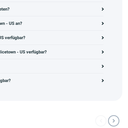
eten?
wn - US an?
US verfügbar?
Nicetown - US verfügbar?
ügbar?