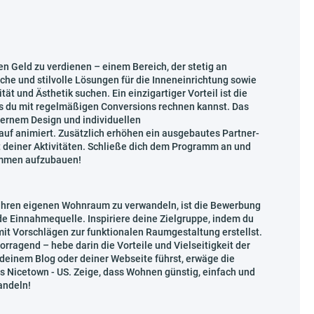
n Geld zu verdienen – einem Bereich, der stetig an
che und stilvolle Lösungen für die Inneneinrichtung sowie
ät und Ästhetik suchen. Ein einzigartiger Vorteil ist die
ss du mit regelmäßigen Conversions rechnen kannst. Das
dernem Design und individuellen
auf animiert. Zusätzlich erhöhen ein ausgebautes Partner-
t deiner Aktivitäten. Schließe dich dem Programm an und
kommen aufzubauen!
ihren eigenen Wohnraum zu verwandeln, ist die Bewerbung
 Einnahmequelle. Inspiriere deine Zielgruppe, indem du
 mit Vorschlägen zur funktionalen Raumgestaltung erstellst.
rragend – hebe darin die Vorteile und Vielseitigkeit der
deinem Blog oder deiner Webseite führst, erwäge die
 Nicetown - US. Zeige, dass Wohnen günstig, einfach und
andeln!