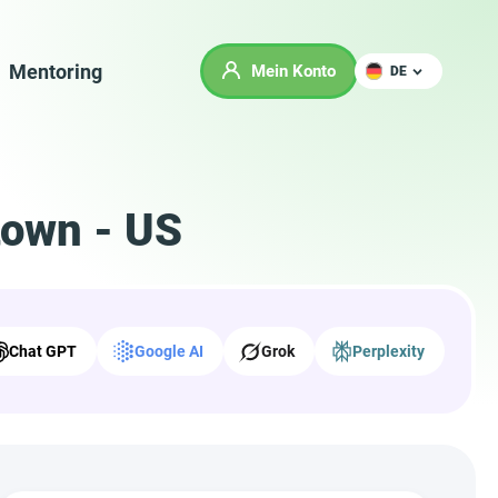
Mentoring
Mein Konto
DE
town - US
Chat GPT
Google AI
Grok
Perplexity