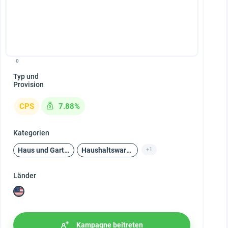
0
Typ und
Provision
CPS
7.88%
Kategorien
Haus und Garten
Haushaltswaren
+1
Länder
Kampagne beitreten