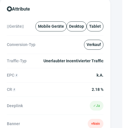
Attribute
||Geräte||
Mobile Geräte
Desktop
Tablet
Conversion-Typ
Verkauf
Traffic-Typ
Unerlaubter Incentivierter Traffic
EPC
k.A.
CR
2.18 %
Deeplink
✓
Ja
Banner
×
Nein