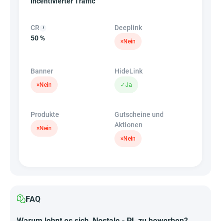
Incentivierter Traffic
CR
Deeplink
50 %
×
Nein
Banner
HideLink
×
Nein
✓
Ja
Produkte
Gutscheine und
Aktionen
×
Nein
×
Nein
FAQ
Warum lohnt es sich, Nostale - PL zu bewerben?