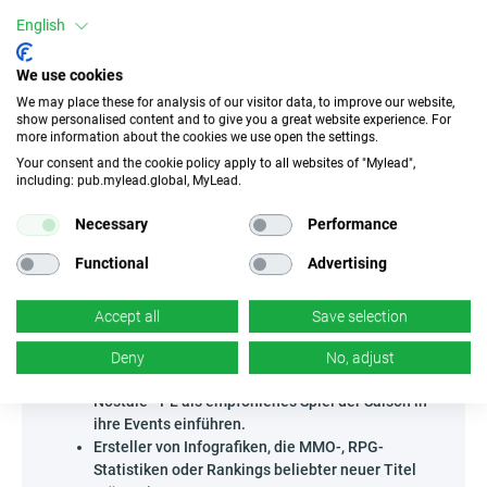
Beliebtheitsrekorde und die Nutzer suchen nach neuen
English
Herausforderungen – jetzt ist der Moment, aus der Masse
herauszustechen, indem du fortschrittliche Client-Games
präsentierst! Ausführliche Rezensionen auf spezialisierten
We use cookies
Gaming-Blogs sowie Vergleiche mehrerer Spiele mit Fokus
We may place these for analysis of our visitor data, to improve our website,
auf die Mechaniken von Nostale - PL sind eine
show personalised content and to give you a great website experience. For
hervorragende Idee. Der dritte Volltreffer sind mitreißende
more information about the cookies we use open the settings.
Podcasts, in denen du zusammen mit Fans Neuigkeiten und
Your consent and the cookie policy apply to all websites of "Mylead",
Events analysierst – die perfekte Bühne für natürliche
including: pub.mylead.global, MyLead.
Empfehlungen und die Präsentation der Vorteile dieses
komplexen Spiels. Lass deiner Kreativität freien Lauf –
Necessary
Performance
erzähle die Geschichte dieses Spiels spannender als
andere!
Functional
Advertising
Wer kann Nostale - PL bewerben?
Accept all
Save selection
Dieses Programm ist eine Fundgrube an Möglichkeiten,
besonders für Enthusiasten der Online-Unterhaltungswelt.
Deny
No, adjust
Veranstalter von Gaming-Turnieren – sie können
Nostale - PL als empfohlenes Spiel der Saison in
ihre Events einführen.
Ersteller von Infografiken, die MMO-, RPG-
Statistiken oder Rankings beliebter neuer Titel