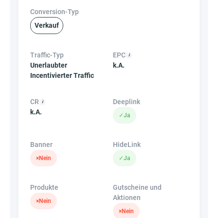
Conversion-Typ
Verkauf
Traffic-Typ
EPC
Unerlaubter
k.A.
Incentivierter Traffic
CR
Deeplink
k.A.
✓
Ja
Banner
HideLink
×
Nein
✓
Ja
Produkte
Gutscheine und
Aktionen
×
Nein
×
Nein