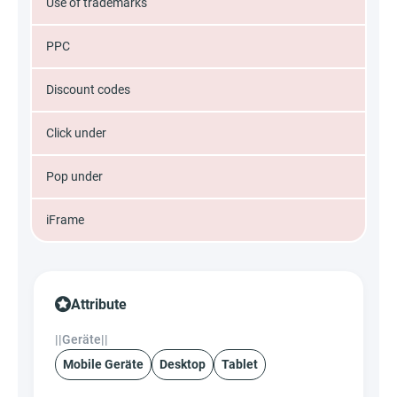
Use of trademarks
PPC
Discount codes
Click under
Pop under
iFrame
Attribute
||Geräte||
Mobile Geräte
Desktop
Tablet