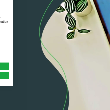
w
rmation