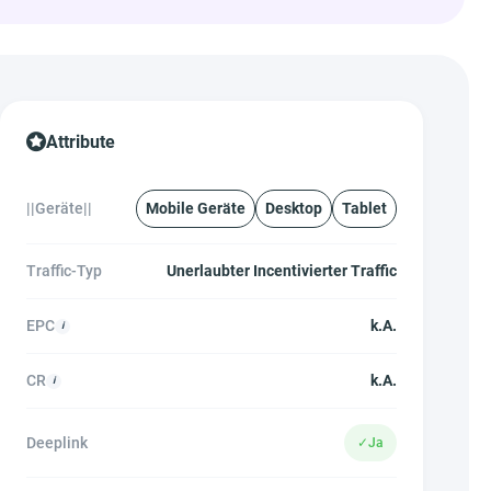
Attribute
||Geräte||
Mobile Geräte
Desktop
Tablet
Traffic-Typ
Unerlaubter Incentivierter Traffic
EPC
k.A.
CR
k.A.
Deeplink
✓
Ja