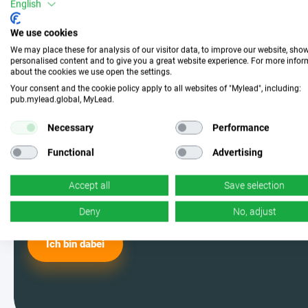
Mach mit und wähle die
English
perfekte Kampagne
We use cookies
We may place these for analysis of our visitor data, to improve our website, sho
personalised content and to give you a great website experience. For more info
about the cookies we use open the settings.
Werde einer der MyLead-Nutzer und
Your consent and the cookie policy apply to all websites of "Mylead", including:
pub.mylead.global, MyLead.
wähle aus den effektivsten
Kampagnen. Ja, du hast richtig
Necessary
Performance
gelesen – wir haben jede Menge
Functional
Advertising
davon.
Accept all
Save selection
Deny
No, adjust
Ich bin dabei