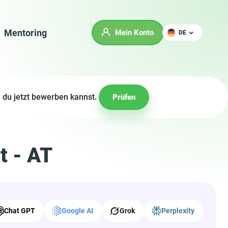
Mentoring
Mein Konto
DE
 du jetzt bewerben kannst.
Prüfen
t - AT
Chat GPT
Google AI
Grok
Perplexity