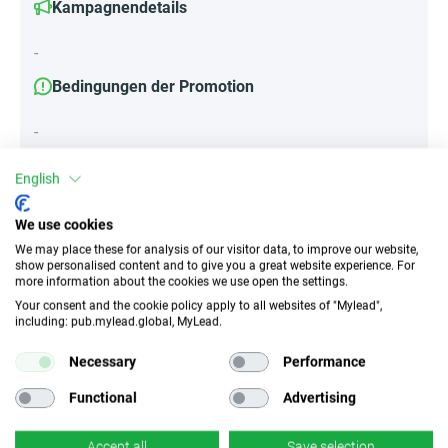
Kampagnendetails
-
Bedingungen der Promotion
-
English
Attribute
We use cookies
We may place these for analysis of our visitor data, to improve our website,
||Geräte||
show personalised content and to give you a great website experience. For
Desktop
more information about the cookies we use open the settings.
Your consent and the cookie policy apply to all websites of "Mylead",
including: pub.mylead.global, MyLead.
Traffic-Typ
EPC
Necessary
Performance
Unerlaubter
k.A.
Incentivierter Traffic
Functional
Advertising
CR
Deeplink
Accept all
Save selection