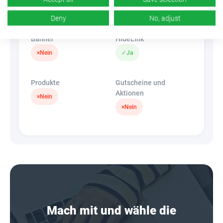
k.A.
×
Nein
Deny
No, adjust
Banner
HideLink
×
Nein
✓
Ja
Produkte
Gutscheine und
Aktionen
×
Nein
×
Nein
Mach mit und wähle die