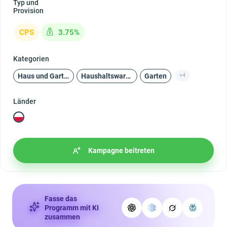
Typ und
Provision
CPS
3.75%
Kategorien
Haus und Garten
Haushaltswaren
Garten
+4
Länder
Kampagne beitreten
Fasse das
Programm mit KI
zusammen